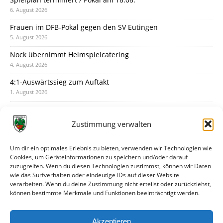
6. August 2026
Frauen im DFB-Pokal gegen den SV Eutingen
5. August 2026
Nock übernimmt Heimspielcatering
4. August 2026
4:1-Auswärtssieg zum Auftakt
1. August 2026
Pokal: Wormatia muss zu Schott Mainz
31. Juli 2026
Zustimmung verwalten
Wormatia trauert um Jürgen Dinger
30. Juli 2026
Um dir ein optimales Erlebnis zu bieten, verwenden wir Technologien wie
Cookies, um Geräteinformationen zu speichern und/oder darauf
Deine Spielminute: 89+1
zuzugreifen. Wenn du diesen Technologien zustimmst, können wir Daten
28. Juli 2026
wie das Surfverhalten oder eindeutige IDs auf dieser Website
verarbeiten. Wenn du deine Zustimmung nicht erteilst oder zurückziehst,
Neuer Rückensponsor
können bestimmte Merkmale und Funktionen beeinträchtigt werden.
28. Juli 2026
Neue Podcast-Folge: So tickt Björn!
Akzeptieren