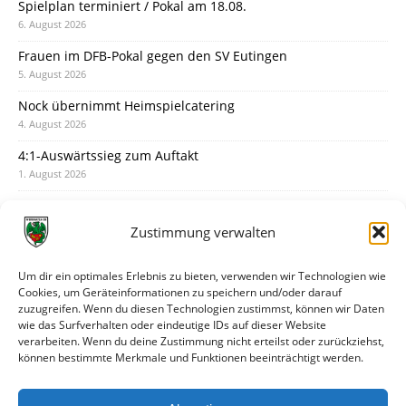
Spielplan terminiert / Pokal am 18.08.
6. August 2026
Frauen im DFB-Pokal gegen den SV Eutingen
5. August 2026
Nock übernimmt Heimspielcatering
4. August 2026
4:1-Auswärtssieg zum Auftakt
1. August 2026
Pokal: Wormatia muss zu Schott Mainz
31. Juli 2026
Zustimmung verwalten
Wormatia trauert um Jürgen Dinger
30. Juli 2026
Um dir ein optimales Erlebnis zu bieten, verwenden wir Technologien wie
Cookies, um Geräteinformationen zu speichern und/oder darauf
Deine Spielminute: 89+1
zuzugreifen. Wenn du diesen Technologien zustimmst, können wir Daten
28. Juli 2026
wie das Surfverhalten oder eindeutige IDs auf dieser Website
verarbeiten. Wenn du deine Zustimmung nicht erteilst oder zurückziehst,
Neuer Rückensponsor
können bestimmte Merkmale und Funktionen beeinträchtigt werden.
28. Juli 2026
Neue Podcast-Folge: So tickt Björn!