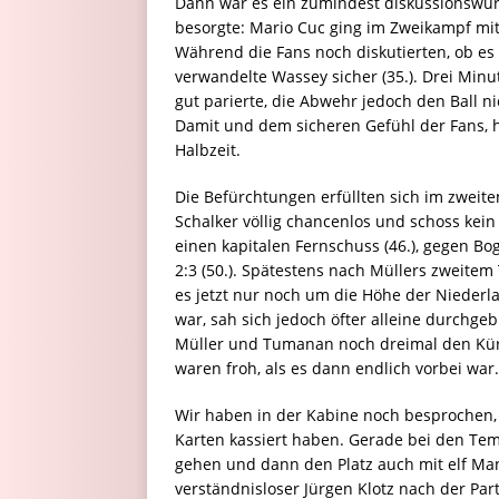
Dann war es ein zumindest diskussionswürd
besorgte: Mario Cuc ging im Zweikampf mi
Während die Fans noch diskutierten, ob es 
verwandelte Wassey sicher (35.). Drei Minu
gut parierte, die Abwehr jedoch den Ball 
Damit und dem sicheren Gefühl der Fans, hie
Halbzeit.
Die Befürchtungen erfüllten sich im zwei
Schalker völlig chancenlos und schoss kein
einen kapitalen Fernschuss (46.), gegen Bog
2:3 (50.). Spätestens nach Müllers zweitem 
es jetzt nur noch um die Höhe der Niederla
war, sah sich jedoch öfter alleine durchg
Müller und Tumanan noch dreimal den Kürzer
waren froh, als es dann endlich vorbei war.
Wir haben in der Kabine noch besprochen, 
Karten kassiert haben. Gerade bei den Tem
gehen und dann den Platz auch mit elf Mann 
verständnisloser Jürgen Klotz nach der Pa