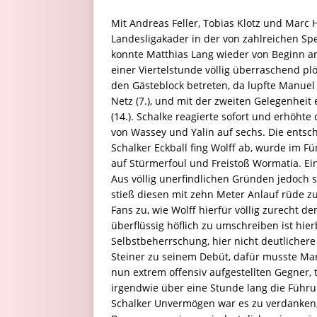
Mit Andreas Feller, Tobias Klotz und Marc
Landesligakader in der von zahlreichen Sp
konnte Matthias Lang wieder von Beginn a
einer Viertelstunde völlig überraschend plö
den Gästeblock betreten, da lupfte Manuel
Netz (7.), und mit der zweiten Gelegenheit
(14.). Schalke reagierte sofort und erhöht
von Wassey und Yalin auf sechs. Die entsc
Schalker Eckball fing Wolff ab, wurde im F
auf Stürmerfoul und Freistoß Wormatia. Ei
Aus völlig unerfindlichen Gründen jedoch s
stieß diesen mit zehn Meter Anlauf rüde z
Fans zu, wie Wolff hierfür völlig zurecht de
überflüssig höflich zu umschreiben ist hie
Selbstbeherrschung, hier nicht deutlicher
Steiner zu seinem Debüt, dafür musste M
nun extrem offensiv aufgestellten Gegner, 
irgendwie über eine Stunde lang die Führu
Schalker Unvermögen war es zu verdanken,