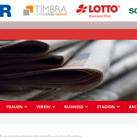
FRAUEN
VEREIN
BUSINESS
STADION
ARC
fs Ausraster bringt Wormatia um drei Punkte