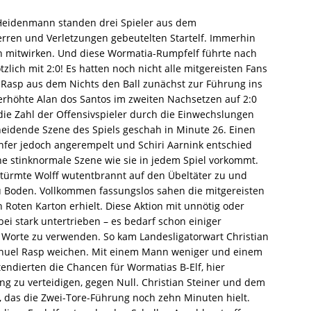
 Heidenmann standen drei Spieler aus dem
erren und Verletzungen gebeutelten Startelf. Immerhin
n mitwirken. Und diese Wormatia-Rumpfelf führte nach
tzlich mit 2:0! Es hatten noch nicht alle mitgereisten Fans
 Rasp aus dem Nichts den Ball zunächst zur Führung ins
 erhöhte Alan dos Santos im zweiten Nachsetzen auf 2:0
e die Zahl der Offensivspieler durch die Einwechslungen
heidende Szene des Spiels geschah in Minute 26. Einen
ünfer jedoch angerempelt und Schiri Aarnink entschied
ne stinknormale Szene wie sie in jedem Spiel vorkommt.
türmte Wolff wutentbrannt auf den Übeltäter zu und
u Boden. Vollkommen fassungslos sahen die mitgereisten
n Roten Karton erhielt. Diese Aktion mit unnötig oder
rbei stark untertrieben – es bedarf schon einiger
e Worte zu verwenden. So kam Landesligatorwart Christian
anuel Rasp weichen. Mit einem Mann weniger und einem
tendierten die Chancen für Wormatias B-Elf, hier
ng zu verteidigen, gegen Null. Christian Steiner und dem
 das die Zwei-Tore-Führung noch zehn Minuten hielt.