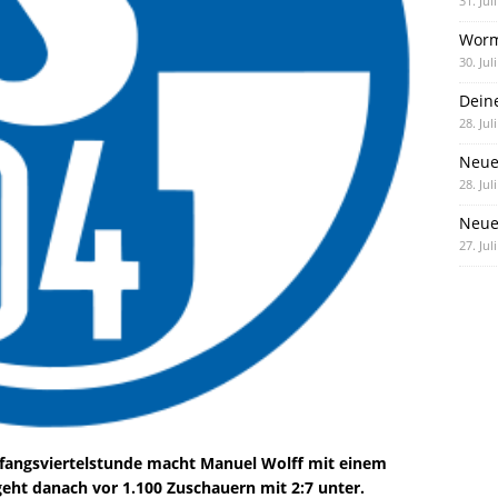
31. Jul
Worm
30. Jul
Dein
28. Jul
Neue
28. Jul
Neue 
27. Jul
nfangsviertelstunde macht Manuel Wolff mit einem
geht danach vor 1.100 Zuschauern mit 2:7 unter.