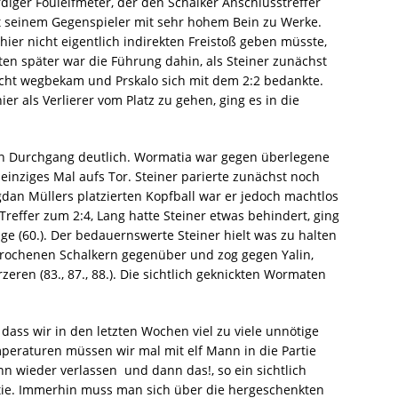
iger Foulelfmeter, der den Schalker Anschlusstreffer
t seinem Gegenspieler mit sehr hohem Bein zu Werke.
hier nicht eigentlich indirekten Freistoß geben müsste,
ten später war die Führung dahin, als Steiner zunächst
nicht wegbekam und Prskalo sich mit dem 2:2 bedankte.
r als Verlierer vom Platz zu gehen, ging es in die
ten Durchgang deutlich. Wormatia war gegen überlegene
 einziges Mal aufs Tor. Steiner parierte zunächst noch
dan Müllers platzierten Kopfball war er jedoch machtlos 
Treffer zum 2:4, Lang hatte Steiner etwas behindert, ging
ge (60.). Der bedauernswerte Steiner hielt was zu halten
ebrochenen Schalkern gegenüber und zog gegen Yalin,
en (83., 87., 88.). Die sichtlich geknickten Wormaten
dass wir in den letzten Wochen viel zu viele unnötige
peraturen müssen wir mal mit elf Mann in die Partie
wieder verlassen  und dann das!, so ein sichtlich
rtie. Immerhin muss man sich über die hergeschenkten