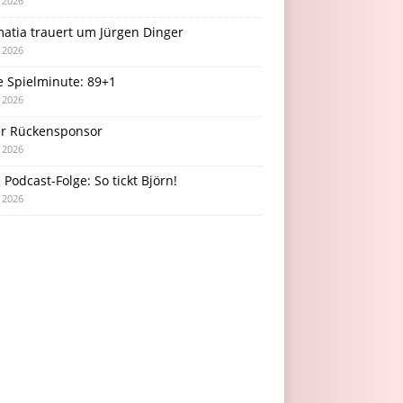
i 2026
atia trauert um Jürgen Dinger
i 2026
e Spielminute: 89+1
i 2026
r Rückensponsor
i 2026
Podcast-Folge: So tickt Björn!
i 2026