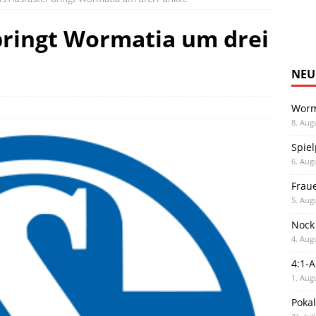
bringt Wormatia um drei
NEU
Worm
8. Aug
Spiel
6. Aug
Frau
5. Aug
Nock
4. Aug
4:1-
1. Aug
Poka