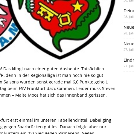
30. Jul
Dein
28. Jul
Neue
28. Jul
Neue 
27. Jul
Eind
27. Jul
! Das klingt nach einer guten Ausbeute. Tatsächlich
R, denn in der Regionalliga ist man noch nie so gut
hn Saisons wurden sonst gerade mal 6,6 Punkte geholt.
mstag beim FSV Frankfurt dazukommen. Leider muss Steven
immen – Malte Moos hat sich das Innenband gerissen.
furt erst einmal im unteren Tabellendrittel. Dabei ging
g gegen Saarbrücken gut los. Danach folgte aber nur
or kurzem ein 2:0-Sieg gegen Pirmasens. Gegen