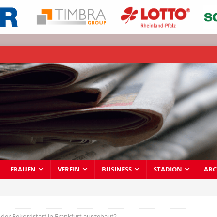
FRAUEN
VEREIN
BUSINESS
STADION
ARC
 der Rekordstart in Frankfurt ausgebaut?