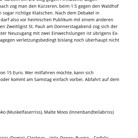
bach zog man den Kürzeren, beim 1:5 gegen den Waldhof
 sogar richtige Klatschen. Nach dem Debakel in
darf also vor heimischen Publikum mit einem anderen
en Zweitligist St. Pauli am Donnerstagabend zog sich der
ngster Neuzugang mit zwei Einwechslungen ist übrigens Ex-
dagegen verletzungsbedingt bislang noch überhaupt nicht
von 15 Euro. Wer mitfahren möchte, kann sich
der kommt am Samstag einfach vorbei. Abfahrt auf dem
ko (Muskelfaserriss), Malte Moos (Innenbandteilabriss)
ric (Demir), Glockner – Volz, Dorow, Burgio – Ferfelis.