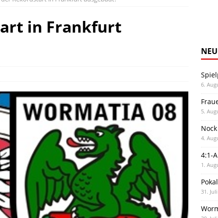
art in Frankfurt
NEU
Spiel
6. Aug
Frau
5. Aug
Nock
4. Aug
4:1-
1. Aug
Poka
31. Jul
Worm