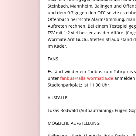
Steinbach, Mannheim, Balingen und Offen
und dem 0:7 gegen den OFC setzte es dabei
Offenbach herrschte Alarmstimmung, man 
Auftreten rechnen. Bei einem Testspiel geg
FSV mit 1:2 viel besser aus der Affäre. Jü
Wormate Arif Güclü, Steffen Straub stand 
im Kader.
FANS
Es fährt wieder ein Fanbus zum Fahrpreis 
unter
fanbus@alla-wormatia.de
anmelden o
Stadionparkplatz ist 11:30 Uhr.
AUSFÄLLE
Lukas Rodwald (Aufbautraining), Eugen Gop
MÖGLICHE AUFSTELLUNG
Keilmann – Korb, Mimbala, Ihrig, Radau – Baj