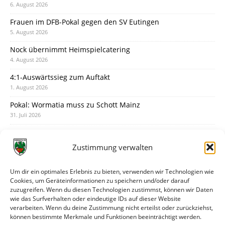
6. August 2026
Frauen im DFB-Pokal gegen den SV Eutingen
5. August 2026
Nock übernimmt Heimspielcatering
4. August 2026
4:1-Auswärtssieg zum Auftakt
1. August 2026
Pokal: Wormatia muss zu Schott Mainz
31. Juli 2026
Wormatia trauert um Jürgen Dinger
30. Juli 2026
Zustimmung verwalten
Deine Spielminute: 89+1
28. Juli 2026
Um dir ein optimales Erlebnis zu bieten, verwenden wir Technologien wie
Cookies, um Geräteinformationen zu speichern und/oder darauf
Neuer Rückensponsor
zuzugreifen. Wenn du diesen Technologien zustimmst, können wir Daten
28. Juli 2026
wie das Surfverhalten oder eindeutige IDs auf dieser Website
verarbeiten. Wenn du deine Zustimmung nicht erteilst oder zurückziehst,
Neue Podcast-Folge: So tickt Björn!
können bestimmte Merkmale und Funktionen beeinträchtigt werden.