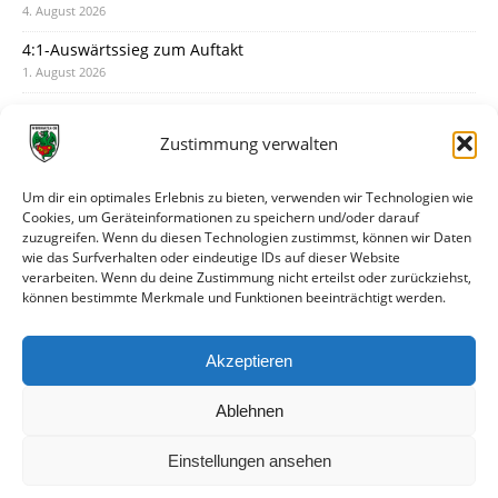
4. August 2026
4:1-Auswärtssieg zum Auftakt
1. August 2026
Pokal: Wormatia muss zu Schott Mainz
31. Juli 2026
Zustimmung verwalten
Wormatia trauert um Jürgen Dinger
30. Juli 2026
Um dir ein optimales Erlebnis zu bieten, verwenden wir Technologien wie
Cookies, um Geräteinformationen zu speichern und/oder darauf
Deine Spielminute: 89+1
zuzugreifen. Wenn du diesen Technologien zustimmst, können wir Daten
28. Juli 2026
wie das Surfverhalten oder eindeutige IDs auf dieser Website
verarbeiten. Wenn du deine Zustimmung nicht erteilst oder zurückziehst,
Neuer Rückensponsor
können bestimmte Merkmale und Funktionen beeinträchtigt werden.
28. Juli 2026
Neue Podcast-Folge: So tickt Björn!
Akzeptieren
27. Juli 2026
Ablehnen
Einstellungen ansehen