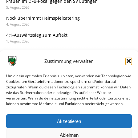
Frauen im DFB-Pokal gegen den SV Eutingen
5. August 2026
Nock übernimmt Heimspielcatering
4. August 2026
4:1-Auswärtssieg zum Auftakt
1. August 2026
Pokal: Wormatia muss zu Schott Mainz
31. Juli 2026
Zustimmung verwalten
Wormatia trauert um Jürgen Dinger
30. Juli 2026
Um dir ein optimales Erlebnis zu bieten, verwenden wir Technologien wie
Cookies, um Geräteinformationen zu speichern und/oder darauf
Deine Spielminute: 89+1
zuzugreifen. Wenn du diesen Technologien zustimmst, können wir Daten
28. Juli 2026
wie das Surfverhalten oder eindeutige IDs auf dieser Website
verarbeiten. Wenn du deine Zustimmung nicht erteilst oder zurückziehst,
Neuer Rückensponsor
können bestimmte Merkmale und Funktionen beeinträchtigt werden.
28. Juli 2026
Neue Podcast-Folge: So tickt Björn!
Akzeptieren
27. Juli 2026
Ablehnen