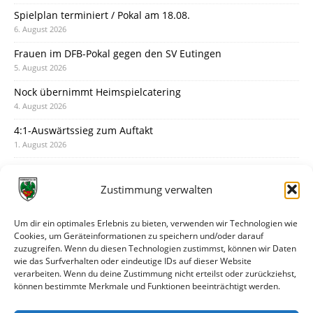
Spielplan terminiert / Pokal am 18.08.
6. August 2026
Frauen im DFB-Pokal gegen den SV Eutingen
5. August 2026
Nock übernimmt Heimspielcatering
4. August 2026
4:1-Auswärtssieg zum Auftakt
1. August 2026
Pokal: Wormatia muss zu Schott Mainz
31. Juli 2026
Zustimmung verwalten
Wormatia trauert um Jürgen Dinger
30. Juli 2026
Um dir ein optimales Erlebnis zu bieten, verwenden wir Technologien wie
Cookies, um Geräteinformationen zu speichern und/oder darauf
Deine Spielminute: 89+1
zuzugreifen. Wenn du diesen Technologien zustimmst, können wir Daten
28. Juli 2026
wie das Surfverhalten oder eindeutige IDs auf dieser Website
verarbeiten. Wenn du deine Zustimmung nicht erteilst oder zurückziehst,
Neuer Rückensponsor
können bestimmte Merkmale und Funktionen beeinträchtigt werden.
28. Juli 2026