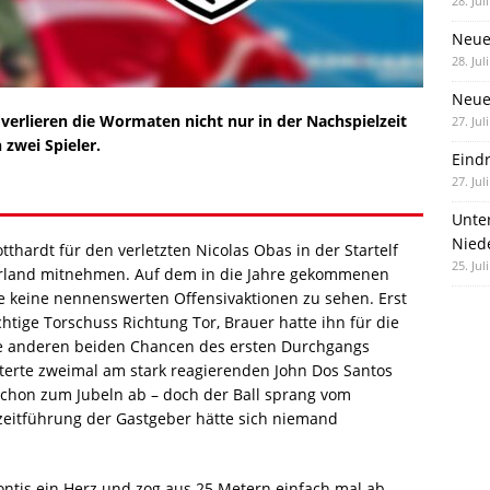
28. Jul
Neue
28. Jul
Neue 
verlieren die Wormaten nicht nur in der Nachspielzeit
27. Jul
 zwei Spieler.
Eind
27. Jul
Unte
Nied
thardt für den verletzten Nicolas Obas in der Startelf
25. Jul
rland mitnehmen. Auf dem in die Jahre gekommenen
 keine nennenswerten Offensivaktionen zu sehen. Erst
htige Torschuss Richtung Tor, Brauer hatte ihn für die
ie anderen beiden Chancen des ersten Durchgangs
iterte zweimal am stark reagierenden John Dos Santos
 schon zum Jubeln ab – doch der Ball sprang vom
bzeitführung der Gastgeber hätte sich niemand
ontis ein Herz und zog aus 25 Metern einfach mal ab,