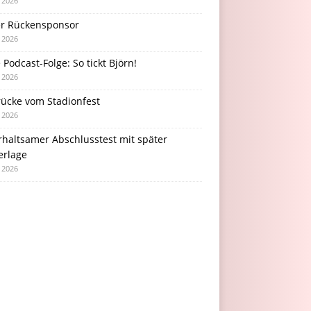
i 2026
r Rückensponsor
i 2026
Podcast-Folge: So tickt Björn!
i 2026
rücke vom Stadionfest
i 2026
rhaltsamer Abschlusstest mit später
erlage
i 2026