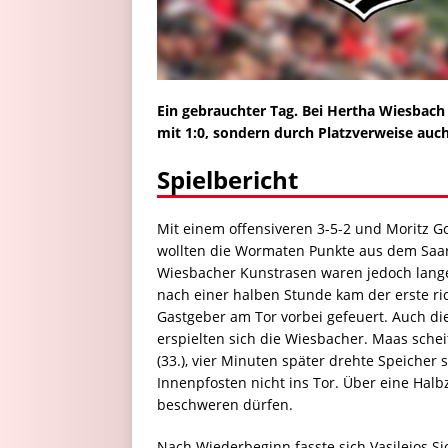
Ein gebrauchter Tag. Bei Hertha Wiesbach 
mit 1:0, sondern durch Platzverweise auch
Spielbericht
Mit einem offensiveren 3-5-2 und Moritz Got
wollten die Wormaten Punkte aus dem Saa
Wiesbacher Kunstrasen waren jedoch lange
nach einer halben Stunde kam der erste ric
Gastgeber am Tor vorbei gefeuert. Auch d
erspielten sich die Wiesbacher. Maas sche
(33.), vier Minuten später drehte Speicher
Innenpfosten nicht ins Tor. Über eine Hal
beschweren dürfen.
Nach Wiederbeginn fasste sich Vasileios Si