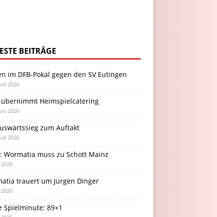
ESTE BEITRÄGE
en im DFB-Pokal gegen den SV Eutingen
ust 2026
 übernimmt Heimspielcatering
ust 2026
Auswärtssieg zum Auftakt
ust 2026
l: Wormatia muss zu Schott Mainz
i 2026
atia trauert um Jürgen Dinger
i 2026
e Spielminute: 89+1