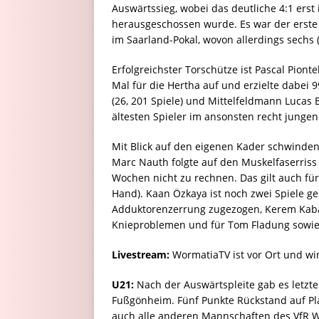
Auswärtssieg, wobei das deutliche 4:1 ers
herausgeschossen wurde. Es war der erste D
im Saarland-Pokal, wovon allerdings sechs (
Erfolgreichster Torschütze ist Pascal Piontek
Mal für die Hertha auf und erzielte dabei 9
(26, 201 Spiele) und Mittelfeldmann Lucas Bi
ältesten Spieler im ansonsten recht jungen
Mit Blick auf den eigenen Kader schwinde
Marc Nauth folgte auf den Muskelfaserriss 
Wochen nicht zu rechnen. Das gilt auch fü
Hand). Kaan Özkaya ist noch zwei Spiele ges
Adduktorenzerrung zugezogen, Kerem Kabad
Knieproblemen und für Tom Fladung sowie
Livestream:
WormatiaTV ist vor Ort und wir
U21:
Nach der Auswärtspleite gab es letzt
Fußgönheim. Fünf Punkte Rückstand auf Platz
auch alle anderen Mannschaften des VfR 