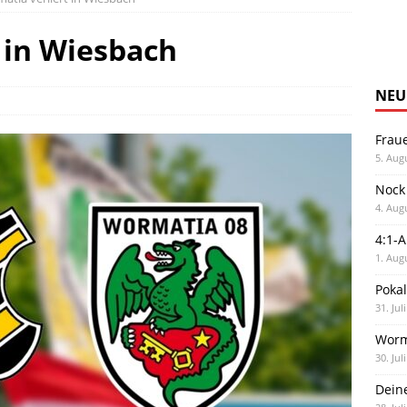
 in Wiesbach
NEU
Frau
5. Aug
Nock
4. Aug
4:1-
1. Aug
Poka
31. Jul
Worm
30. Jul
Dein