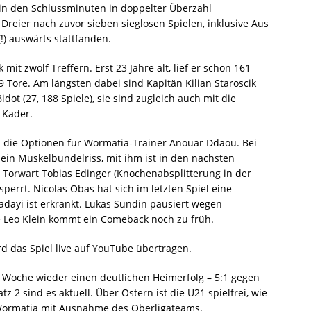
t in den Schlussminuten in doppelter Überzahl
reier nach zuvor sieben sieglosen Spielen, inklusive Aus
!) auswärts stattfanden.
 mit zwölf Treffern. Erst 23 Jahre alt, lief er schon 161
9 Tore. Am längsten dabei sind Kapitän Kilian Staroscik
dot (27, 188 Spiele), sie sind zugleich auch mit die
 Kader.
n die Optionen für Wormatia-Trainer Anouar Ddaou. Bei
ein Muskelbündelriss, mit ihm ist in den nächsten
r Torwart Tobias Edinger (Knochenabsplitterung in der
perrt. Nicolas Obas hat sich im letzten Spiel eine
ayi ist erkrankt. Lukas Sundin pausiert wegen
 Leo Klein kommt ein Comeback noch zu früh.
d das Spiel live auf YouTube übertragen.
e Woche wieder einen deutlichen Heimerfolg – 5:1 gegen
 2 sind es aktuell. Über Ostern ist die U21 spielfrei, wie
Wormatia mit Ausnahme des Oberligateams.