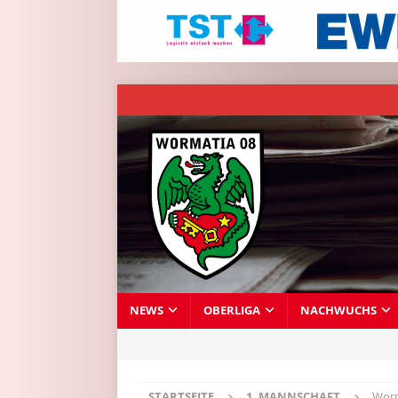
NEWS
OBERLIGA
NACHWUCHS
STARTSEITE
1. MANNSCHAFT
Worm