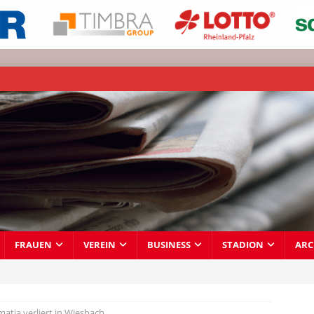
FRAUEN
VEREIN
BUSINESS
STADION
ARC
atia verliert in Wiesbach