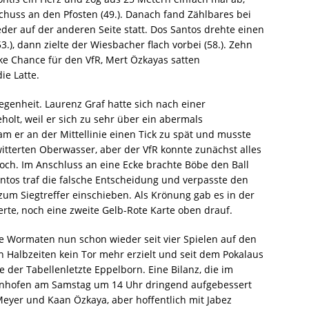
Schuss an den Pfosten (49.). Danach fand Zählbares bei
der auf der anderen Seite statt. Dos Santos drehte einen
), dann zielte der Wiesbacher flach vorbei (58.). Zehn
cke Chance für den VfR, Mert Özkayas satten
ie Latte.
egenheit. Laurenz Graf hatte sich nach einer
holt, weil er sich zu sehr über ein abermals
am er an der Mittellinie einen Tick zu spät und musste
 witterten Oberwasser, aber der VfR konnte zunächst alles
doch. Im Anschluss an eine Ecke brachte Böbe den Ball
ntos traf die falsche Entscheidung und verpasste den
 zum Siegtreffer einschieben. Als Krönung gab es in der
erte, noch eine zweite Gelb-Rote Karte oben drauf.
ie Wormaten nun schon wieder seit vier Spielen auf den
n Halbzeiten kein Tor mehr erzielt und seit dem Pokalaus
 der Tabellenletzte Eppelborn. Eine Bilanz, die im
hofen am Samstag um 14 Uhr dringend aufgebessert
eyer und Kaan Özkaya, aber hoffentlich mit Jabez