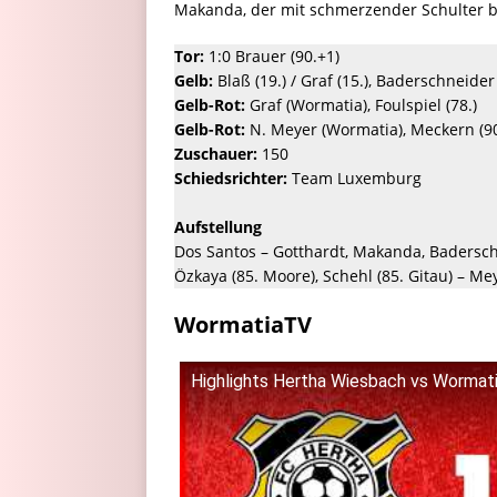
Makanda, der mit schmerzender Schulter bi
Tor:
1:0 Brauer (90.+1)
Gelb:
Blaß (19.) / Graf (15.), Baderschneider
Gelb-Rot:
Graf (Wormatia), Foulspiel (78.)
Gelb-Rot:
N. Meyer (Wormatia), Meckern (90
Zuschauer:
150
Schiedsrichter:
Team Luxemburg
Aufstellung
Dos Santos – Gotthardt, Makanda, Baderschne
Özkaya (85. Moore), Schehl (85. Gitau) – Me
WormatiaTV
Highlights Hertha Wiesbach vs Wormati