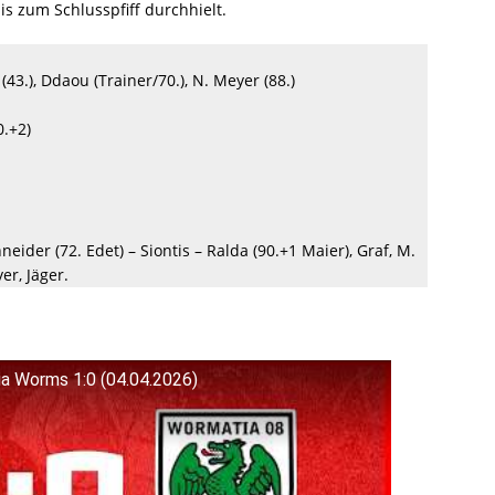
s zum Schlusspfiff durchhielt.
 (43.), Ddaou (Trainer/70.), N. Meyer (88.)
.+2)
ider (72. Edet) – Siontis – Ralda (90.+1 Maier), Graf, M.
yer, Jäger.
a Worms 1:0 (04.04.2026)