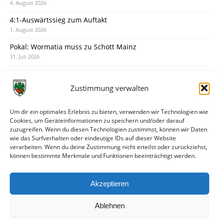
4. August 2026
4:1-Auswärtssieg zum Auftakt
1. August 2026
Pokal: Wormatia muss zu Schott Mainz
31. Juli 2026
Wormatia trauert um Jürgen Dinger
30. Juli 2026
Zustimmung verwalten
Deine Spielminute: 89+1
28. Juli 2026
Um dir ein optimales Erlebnis zu bieten, verwenden wir Technologien wie
Cookies, um Geräteinformationen zu speichern und/oder darauf
Neuer Rückensponsor
zuzugreifen. Wenn du diesen Technologien zustimmst, können wir Daten
28. Juli 2026
wie das Surfverhalten oder eindeutige IDs auf dieser Website
verarbeiten. Wenn du deine Zustimmung nicht erteilst oder zurückziehst,
Neue Podcast-Folge: So tickt Björn!
können bestimmte Merkmale und Funktionen beeinträchtigt werden.
27. Juli 2026
Eindrücke vom Stadionfest
Akzeptieren
27. Juli 2026
Ablehnen