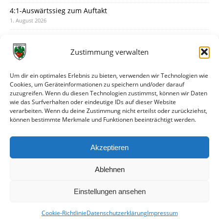
4:1-Auswärtssieg zum Auftakt
1. August 2026
Pokal: Wormatia muss zu Schott Mainz
31. Juli 2026
Zustimmung verwalten
Wormatia trauert um Jürgen Dinger
30. Juli 2026
Um dir ein optimales Erlebnis zu bieten, verwenden wir Technologien wie
Cookies, um Geräteinformationen zu speichern und/oder darauf
Deine Spielminute: 89+1
zuzugreifen. Wenn du diesen Technologien zustimmst, können wir Daten
28. Juli 2026
wie das Surfverhalten oder eindeutige IDs auf dieser Website
verarbeiten. Wenn du deine Zustimmung nicht erteilst oder zurückziehst,
Neuer Rückensponsor
können bestimmte Merkmale und Funktionen beeinträchtigt werden.
28. Juli 2026
Neue Podcast-Folge: So tickt Björn!
Akzeptieren
27. Juli 2026
Ablehnen
Einstellungen ansehen
Cookie-Richtlinie
Datenschutzerklärung
Impressum
© VfR Wormatia Worms