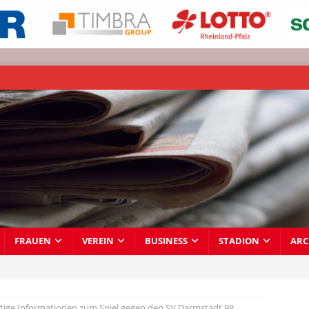
FRAUEN
VEREIN
BUSINESS
STADION
ARC
tige Informationen zum Spiel gegen den SV Darmstadt 98