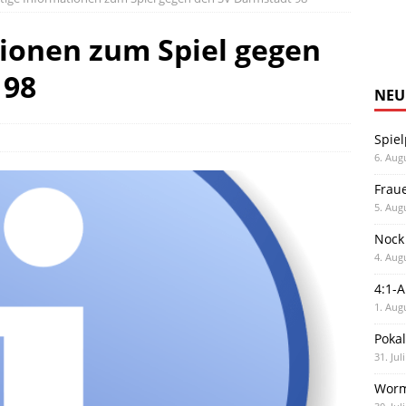
ionen zum Spiel gegen
 98
NEU
Spiel
6. Aug
Frau
5. Aug
Nock
4. Aug
4:1-
1. Aug
Poka
31. Jul
Worm