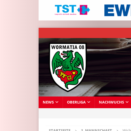
NEWS
OBERLIGA
NACHWUCHS
STARTSEITE
1. MANNSCHAFT
Wich