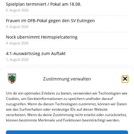
Spielplan terminiert / Pokal am 18.08.
6. August 2026
Frauen im DFB-Pokal gegen den SV Eutingen
5. August 2026
Nock übernimmt Heimspielcatering
4. August 2026
4:1-Auswärtssieg zum Auftakt
1. August 2026
Pokal: Wormatia muss zu Schott Mainz
31. Juli 2026
Zustimmung verwalten
Wormatia trauert um Jürgen Dinger
30. Juli 2026
Um dir ein optimales Erlebnis zu bieten, verwenden wir Technologien wie
Cookies, um Geräteinformationen zu speichern und/oder darauf
Deine Spielminute: 89+1
zuzugreifen. Wenn du diesen Technologien zustimmst, können wir Daten
28. Juli 2026
wie das Surfverhalten oder eindeutige IDs auf dieser Website
verarbeiten. Wenn du deine Zustimmung nicht erteilst oder zurückziehst,
Neuer Rückensponsor
können bestimmte Merkmale und Funktionen beeinträchtigt werden.
28. Juli 2026