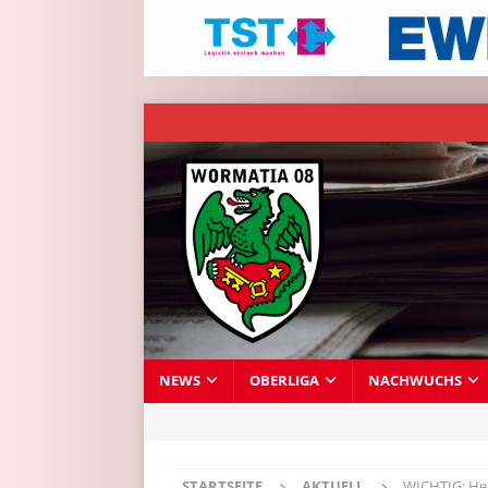
NEWS
OBERLIGA
NACHWUCHS
STARTSEITE
AKTUELL
WICHTIG: He