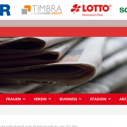
FRAUEN
VEREIN
BUSINESS
STADION
ARC
ute Infoabend zum Stadionumbau um 20 Uhr!