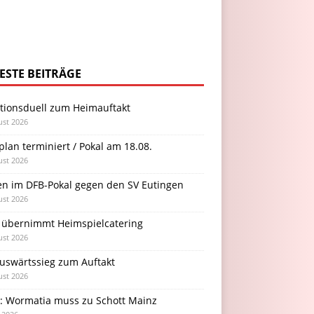
ESTE BEITRÄGE
itionsduell zum Heimauftakt
ust 2026
plan terminiert / Pokal am 18.08.
ust 2026
en im DFB-Pokal gegen den SV Eutingen
ust 2026
 übernimmt Heimspielcatering
ust 2026
Auswärtssieg zum Auftakt
ust 2026
l: Wormatia muss zu Schott Mainz