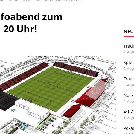
nfoabend zum
20 Uhr!
NEU
Trad
7. Aug
Spiel
6. Aug
Frau
5. Aug
Nock
4. Aug
4:1-
1. Aug
Poka