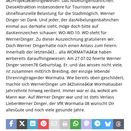
â€žProjektâ€œhingewiesen: Das Nibelungenbähnchen.
DieseAttraktion insbesondere für Touristen wurde
ohnefinanzielle Belastung für die Stadtmöglich. Werner
Dinger sei Dank. Und jeder, der dasNibelungenbähnchen
einmal aus derNähe sieht, möge doch bitte auf
dasKennzeichen schauen: WO-WD 10. WD steht für
WernerDinger. Zu dieser Auszeichnung gratulieren wir.
Doch Werner Dingerhatte noch einen Anlass zum Feiern.
Innerhalb der letztenâ€ž… alla WORMATIAâ€œ haben
wirbereits daraufhingewiesen: Am 27.07.02 feierte Werner
Dinger seinen78 Geburtstag. Er, und das wissen nicht viele,
ist zusammen mitErich Breiding, der einzige lebende
Ehrenringträgerder Wormatia. Wie bereits oben geschildert,
machte sich WernerDinger um â€žseineâ€œ Wormatiaüber
Jahrzehnte hinweg verdient. Immer war er da, woNot am
Mann war. Auf Werner Dinger war und ist stets Verlass
LieberWerner Dinger, der VfR Wormatia 08 wünscht Dir
allesGute und noch viele gesunde Jahre.