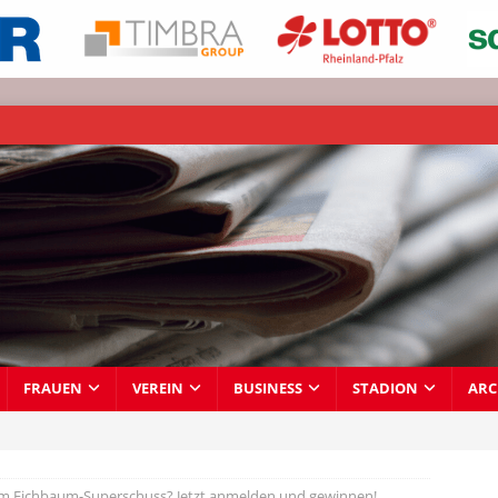
FRAUEN
VEREIN
BUSINESS
STADION
ARC
eim Eichbaum-Superschuss? Jetzt anmelden und gewinnen!