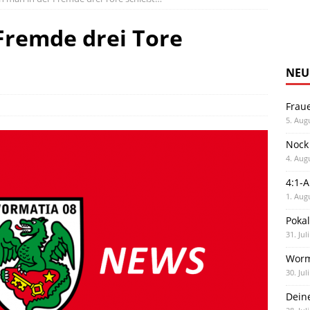
Fremde drei Tore
NEU
Frau
5. Aug
Nock
4. Aug
4:1-
1. Aug
Poka
31. Jul
Worm
30. Jul
Dein