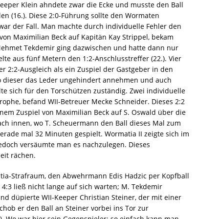
Keeper Klein ahndete zwar die Ecke und musste den Ball
len (16.). Diese 2:0-Führung sollte den Wormaten
 war der Fall. Man machte durch individuelle Fehler den
von Maximilian Beck auf Kapitän Kay Strippel, bekam
d Mehmet Tekdemir ging dazwischen und hatte dann nur
elte aus fünf Metern den 1:2-Anschlusstreffer (22.). Vier
r 2:2-Ausgleich als ein Zuspiel der Gastgeber in den
o dieser das Leder ungehindert annehmen und auch
lte sich für den Torschützen zuständig. Zwei individuelle
strophe, befand WII-Betreuer Mecke Schneider. Dieses 2:2
nem Zuspiel von Maximilian Beck auf S. Oswald über die
h nach innen, wo T. Scheuermann den Ball dieses Mal zum
gerade mal 32 Minuten gespielt. Wormatia II zeigte sich im
jedoch versäumte man es nachzulegen. Dieses
eit rächen.
atia-Strafraum, den Abwehrmann Edis Hadzic per Kopfball
 4:3 ließ nicht lange auf sich warten; M. Tekdemir
nd düpierte WII-Keeper Christian Steiner, der mit einer
hob er den Ball an Steiner vorbei ins Tor zur
). Wo war hier sein Gegenspieler; so einfach kann man