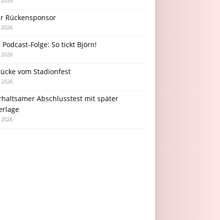
i 2026
r Rückensponsor
i 2026
Podcast-Folge: So tickt Björn!
i 2026
rücke vom Stadionfest
i 2026
rhaltsamer Abschlusstest mit später
erlage
i 2026