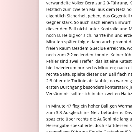
verwandelte Volker Berg zur 2:0-Führung, 
letztlich zum zweiten Mal aus dem Netz ho
eigentlich Sicherheit geben; das Gegenteil
Gegner stark. So auch nach einem Einwurf 
dieser den Ball nicht unter Kontrolle un
noch B. Helbig vor sich, narrte ihn und erzi
Minuten später folgte dann auch prompt de
freien Raum Oezdem Gueclue erreichte, w
noch zum 2:2 vollenden konnte. Keiner füh
Fehler sind zwei Treffer  das ist eine Kata
hielt wiederum nur sechs Minuten; nach ei
rechte Seite, spielte dieser den Ball flac
2:3 über die Torlinie abstaubte; da waren 
ersten Durchgang besonders konterstark, 
Versäumnis sollte sich in der zweiten Halbz
In Minute 47 flog ein hoher Ball gen Worm
zum 3:3-Ausgleich ins Netz beförderte. Das
spazierte über rechts die Außenlinie lang u
Hereingabe spekulierte, doch stattdessen sc
erstmaligen Führung für die Gastgeber (52.