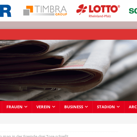
FRAUEN
VEREIN
BUSINESS
STADION
ARC
 man in der Fremde drei Tore schießt…