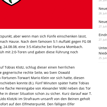
28. Jul
Neue
28. Jul
Neue 
27. Jul
Eind
rtspunkt
, aber wenn man sich Fünfe einschenken lässt,
27. Jul
nach Hause. Nach dem famosen 5:1-Auftakt gegen FG 08
, 24.08.08, eine 3:5-Klatsche bei Fortuna Mombach.
Unte
rüh mit 2:0-Toren und gaben diese Führung noch
Nied
25. Jul
f Tobias Klotz, schlug dieser einen herrlichen
ie gegnerische rechte Seite, wo Sven Oswald
Fortunen-Torwart Mario Klein vor sich hatte, diesen
schieben konnte (8.). Fünf Minuten später hatte Tobias
ne flache Hereingabe von Alexander Völkl neben das Tor
che in dieser Situation schon zu sicher. Kurz darauf war T.
o Klotzki im Strafraum unsanft von den Beinen geholt
sofort auf den Elfmeterpunkt. Den fälligen Elfer