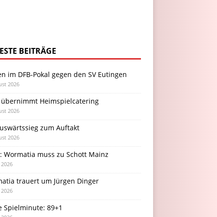
ESTE BEITRÄGE
en im DFB-Pokal gegen den SV Eutingen
ust 2026
 übernimmt Heimspielcatering
ust 2026
Auswärtssieg zum Auftakt
ust 2026
l: Wormatia muss zu Schott Mainz
i 2026
atia trauert um Jürgen Dinger
i 2026
e Spielminute: 89+1