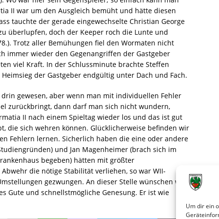
atia II war um den Ausgleich bemüht und hätte diesen
ss tauchte der gerade eingewechselte Christian George
 zu überlupfen, doch der Keeper roch die Lunte und
78.). Trotz aller Bemühungen fiel den Wormaten nicht
sich immer wieder den Gegenangriffen der Gastgeber
ten viel Kraft. In der Schlussminute brachte Steffen
 Heimsieg der Gastgeber endgültig unter Dach und Fach.
 drin gewesen, aber wenn man mit individuellen Fehler
el zurückbringt, dann darf man sich nicht wundern,
ormatia II nach einem Spieltag wieder los und das ist gut
ibt, die sich wehren können. Glücklicherweise befinden wir
n Fehlern lernen. Sicherlich haben die eine oder andere
 Studiengründen) und Jan Magenheimer (brach sich im
Krankenhaus begeben) hätten mit größter
Abwehr die nötige Stabilität verliehen, so war WII-
n Umstellungen gezwungen. An dieser Stelle wünschen wir
es Gute und schnellstmögliche Genesung. Er ist wie
Um dir ein 
Geräteinfor