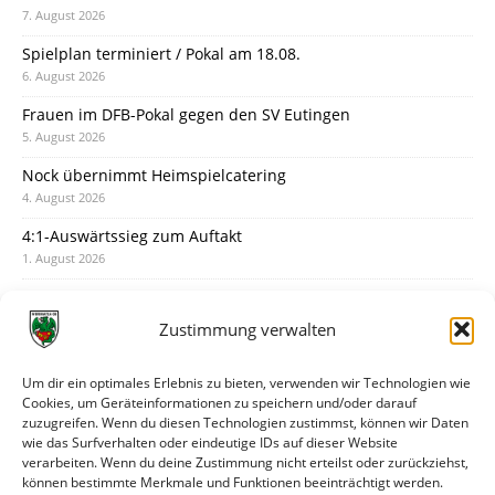
7. August 2026
Spielplan terminiert / Pokal am 18.08.
6. August 2026
Frauen im DFB-Pokal gegen den SV Eutingen
5. August 2026
Nock übernimmt Heimspielcatering
4. August 2026
4:1-Auswärtssieg zum Auftakt
1. August 2026
Pokal: Wormatia muss zu Schott Mainz
31. Juli 2026
Zustimmung verwalten
Wormatia trauert um Jürgen Dinger
30. Juli 2026
Um dir ein optimales Erlebnis zu bieten, verwenden wir Technologien wie
Cookies, um Geräteinformationen zu speichern und/oder darauf
Deine Spielminute: 89+1
zuzugreifen. Wenn du diesen Technologien zustimmst, können wir Daten
28. Juli 2026
wie das Surfverhalten oder eindeutige IDs auf dieser Website
verarbeiten. Wenn du deine Zustimmung nicht erteilst oder zurückziehst,
Neuer Rückensponsor
können bestimmte Merkmale und Funktionen beeinträchtigt werden.