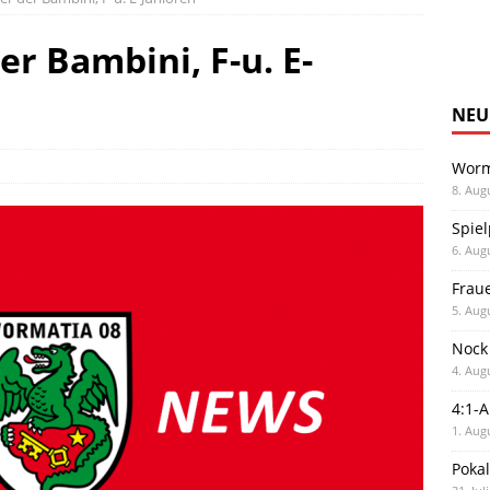
r Bambini, F-u. E-
NEU
Worm
8. Aug
Spiel
6. Aug
Frau
5. Aug
Nock
4. Aug
4:1-
1. Aug
Poka