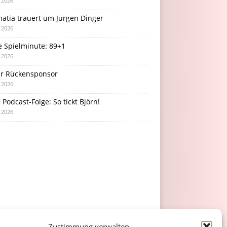
i 2026
atia trauert um Jürgen Dinger
i 2026
e Spielminute: 89+1
i 2026
r Rückensponsor
i 2026
Podcast-Folge: So tickt Björn!
i 2026
Zustimmung verwalten