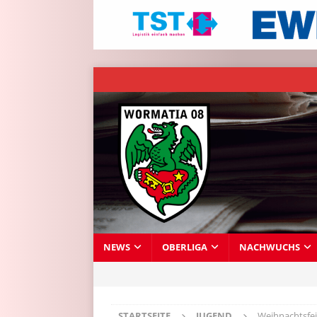
NEWS
OBERLIGA
NACHWUCHS
STARTSEITE
JUGEND
Weihnachtsfeie