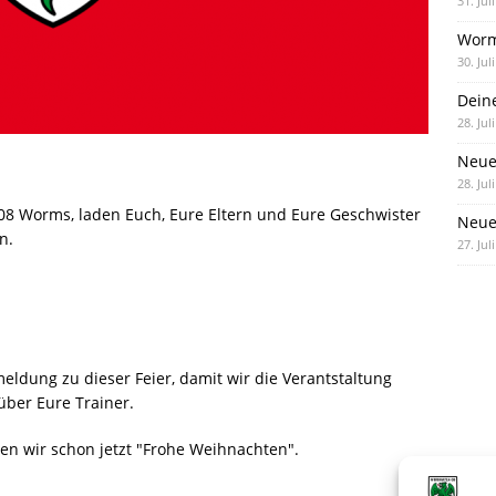
31. Jul
Worm
30. Jul
Dein
28. Jul
Neue
28. Jul
08 Worms, laden Euch, Eure Eltern und Eure Geschwister
Neue 
n.
27. Jul
ldung zu dieser Feier, damit wir die Verantstaltung
über Eure Trainer.
en wir schon jetzt "Frohe Weihnachten".