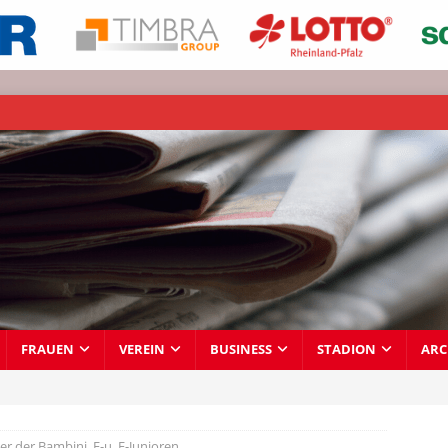
FRAUEN
VEREIN
BUSINESS
STADION
ARC
r der Bambini, F-u. E-Junioren