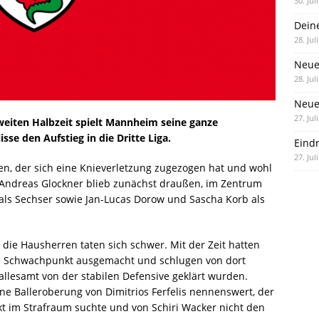
30. Jul
Dein
28. Jul
Neue
28. Jul
Neue 
27. Jul
 zweiten Halbzeit spielt Mannheim seine ganze
sse den Aufstieg in die Dritte Liga.
Eind
27. Jul
ten, der sich eine Knieverletzung zugezogen hat und wohl
 Andreas Glockner blieb zunächst draußen, im Zentrum
als Sechser sowie Jan-Lucas Dorow und Sascha Korb als
 die Hausherren taten sich schwer. Mit der Zeit hatten
ls Schwachpunkt ausgemacht und schlugen von dort
allesamt von der stabilen Defensive geklärt wurden.
ine Balleroberung von Dimitrios Ferfelis nennenswert, der
kt im Strafraum suchte und von Schiri Wacker nicht den