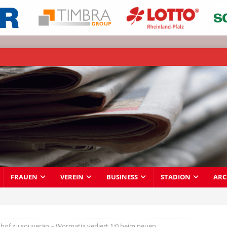
FRAUEN
VEREIN
BUSINESS
STADION
ARC
hof zu souverän – Wormatia verliert 1:0 beim neuen