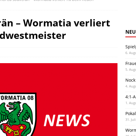
än – Wormatia verliert
üdwestmeister
NEU
Spiel
6. Aug
Frau
5. Aug
Nock
4. Aug
4:1-
1. Aug
Poka
31. Jul
Worm