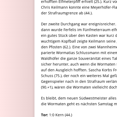
erhofften Elfmeterpfiff erhielt (25.). Kur
Chris Keilmann konnte eine Meyerhöfer-Fl
der Strafraumgrenze ab (44.).
Der zweite Durchgang war ereignisreicher. 
dann wurde Ferfelis im Fünfmeterraum elf
ein gutes Stück über den Kasten war kurz d
wuchtigem Kopfball zeigte Keilmann seine 
den Pfosten (62.). Eine von zwei Mannhei
parierte Wormatias Schlussmann mit einem 
Waldhöfer die ganze Souveränität eines Ta
sicher herunter, auch wenn die Wormaten 
auf den Ausgleich hofften. Sascha Korbs Fr
Schuss (75.), der noch ein weiteres Mal ge
Gegenspieler nach in den Strafraum verlän
(90.+1), wären die Wormaten vielleicht do
Es bleibt, dem neuen Südwestmeister alles 
die Wormaten geht es nächsten Samstag mi
Tor:
1:0 Kern (44.)