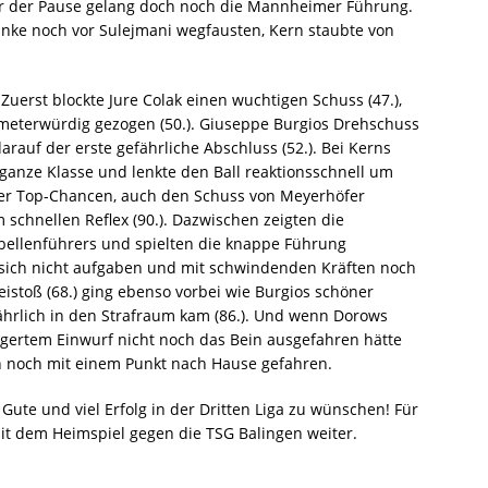
z vor der Pause gelang doch noch die Mannheimer Führung.
anke noch vor Sulejmani wegfausten, Kern staubte von
Zuerst blockte Jure Colak einen wuchtigen Schuss (47.),
meterwürdig gezogen (50.). Giuseppe Burgios Drehschuss
arauf der erste gefährliche Abschluss (52.). Bei Kerns
ganze Klasse und lenkte den Ball reaktionsschnell um
mer Top-Chancen, auch den Schuss von Meyerhöfer
schnellen Reflex (90.). Dazwischen zeigten die
bellenführers und spielten die knappe Führung
sich nicht aufgaben und mit schwindenden Kräften noch
eistoß (68.) ging ebenso vorbei wie Burgios schöner
fährlich in den Strafraum kam (86.). Und wenn Dorows
gertem Einwurf nicht noch das Bein ausgefahren hätte
ch noch mit einem Punkt nach Hause gefahren.
Gute und viel Erfolg in der Dritten Liga zu wünschen! Für
t dem Heimspiel gegen die TSG Balingen weiter.