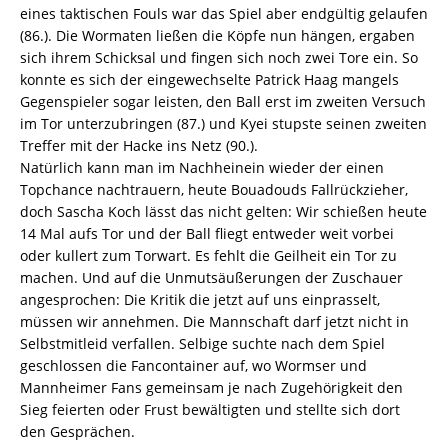
eines taktischen Fouls war das Spiel aber endgültig gelaufen
(86.). Die Wormaten ließen die Köpfe nun hängen, ergaben
sich ihrem Schicksal und fingen sich noch zwei Tore ein. So
konnte es sich der eingewechselte Patrick Haag mangels
Gegenspieler sogar leisten, den Ball erst im zweiten Versuch
im Tor unterzubringen (87.) und Kyei stupste seinen zweiten
Treffer mit der Hacke ins Netz (90.).
Natürlich kann man im Nachheinein wieder der einen
Topchance nachtrauern, heute Bouadouds Fallrückzieher,
doch Sascha Koch lässt das nicht gelten: Wir schießen heute
14 Mal aufs Tor und der Ball fliegt entweder weit vorbei
oder kullert zum Torwart. Es fehlt die Geilheit ein Tor zu
machen. Und auf die Unmutsäußerungen der Zuschauer
angesprochen: Die Kritik die jetzt auf uns einprasselt,
müssen wir annehmen. Die Mannschaft darf jetzt nicht in
Selbstmitleid verfallen. Selbige suchte nach dem Spiel
geschlossen die Fancontainer auf, wo Wormser und
Mannheimer Fans gemeinsam je nach Zugehörigkeit den
Sieg feierten oder Frust bewältigten und stellte sich dort
den Gesprächen.