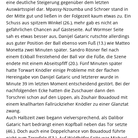
eine deutliche Steigerung gegenüber dem letzten
Auswärtsspiel dar. Mpassy-Nzoumba und Schroer stand in
der Mitte gut und ließen in der Folgezeit kaum etwas zu. Ein
Schuss aus spitzem Winkel (26.), mehr gab es nicht an
gefährlichen Chancen auf Gästeseite. Auf Wormser Seite
sah es etwas besser aus, Danijel Gataric rutschte allerdings
aus guter Position der Ball ebenso vom Fuß (13.) wie Matteo
Monetta zwei Minuten später. Sandro Rösner fiel nach
einem Eckball freistehend der Ball vor die Füße, die Szene
endete mit einem Abseitspfiff (20.). Fünf Minuten später
hatte Torwart Knödler einige Probleme mit der flachen
Hereingabe von Danijel Gataric und letzterer wurde in
Minute 39 im letzten Moment entscheidend gestört. Bei der
nachfolgenden Ecke hatten die Zuschauer dann den
Torschrei schon auf den Lippen, als Zouhair Bouadoud mit
einem knallharten Fallrückzieher Knödler zu einer Glanztat
zwang.
Auch Halbzeit zwei begann vielversprechend, als Dalibor
Gataric hart bedrängt einen Kopfball neben das Tor setzte
(46.). Doch auch eine Doppelchance von Bouadoud führte
nicht zum Torerfolg (53.). Auf Waldhöfer Seite war Michael