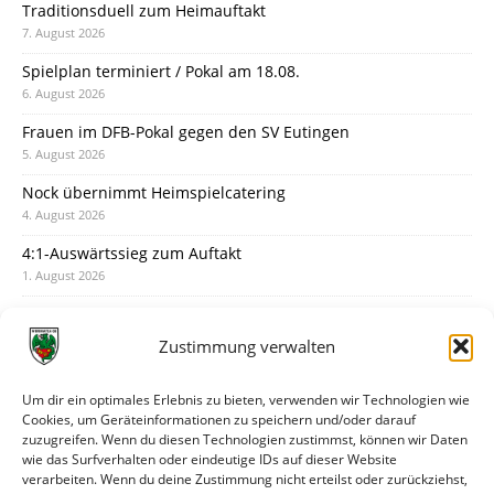
Traditionsduell zum Heimauftakt
7. August 2026
Spielplan terminiert / Pokal am 18.08.
6. August 2026
Frauen im DFB-Pokal gegen den SV Eutingen
5. August 2026
Nock übernimmt Heimspielcatering
4. August 2026
4:1-Auswärtssieg zum Auftakt
1. August 2026
Pokal: Wormatia muss zu Schott Mainz
31. Juli 2026
Zustimmung verwalten
Wormatia trauert um Jürgen Dinger
30. Juli 2026
Um dir ein optimales Erlebnis zu bieten, verwenden wir Technologien wie
Cookies, um Geräteinformationen zu speichern und/oder darauf
Deine Spielminute: 89+1
zuzugreifen. Wenn du diesen Technologien zustimmst, können wir Daten
28. Juli 2026
wie das Surfverhalten oder eindeutige IDs auf dieser Website
verarbeiten. Wenn du deine Zustimmung nicht erteilst oder zurückziehst,