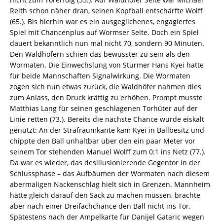
Reith schon näher dran, seinen Kopfball entschärfte Wolff
(65.). Bis hierhin war es ein ausgeglichenes, engagiertes
Spiel mit Chancenplus auf Wormser Seite. Doch ein Spiel
dauert bekanntlich nun mal nicht 70, sondern 90 Minuten.
Den Waldhöfern schien das bewusster zu sein als den
Wormaten. Die Einwechslung von Stürmer Hans Kyei hatte
für beide Mannschaften Signalwirkung. Die Wormaten
zogen sich nun etwas zurück, die Waldhöfer nahmen dies
zum Anlass, den Druck kräftig zu erhöhen. Prompt musste
Matthias Lang für seinen geschlagenen Torhüter auf der
Linie retten (73.). Bereits die nächste Chance wurde eiskalt
genutzt: An der Strafraumkante kam Kyei in Ballbesitz und
chippte den Ball unhaltbar über den ein paar Meter vor
seinem Tor stehenden Manuel Wolff zum 0:1 ins Netz (77.).
Da war es wieder, das desillusionierende Gegentor in der
Schlussphase – das Aufbäumen der Wormaten nach diesem
abermaligen Nackenschlag hielt sich in Grenzen. Mannheim
hätte gleich darauf den Sack zu machen müssen, brachte
aber nach einer Dreifachchance den Ball nicht ins Tor.
Spätestens nach der Ampelkarte für Danijel Gataric wegen