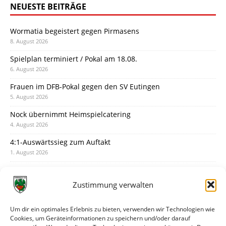
NEUESTE BEITRÄGE
Wormatia begeistert gegen Pirmasens
8. August 2026
Spielplan terminiert / Pokal am 18.08.
6. August 2026
Frauen im DFB-Pokal gegen den SV Eutingen
5. August 2026
Nock übernimmt Heimspielcatering
4. August 2026
4:1-Auswärtssieg zum Auftakt
1. August 2026
Pokal: Wormatia muss zu Schott Mainz
31. Juli 2026
Zustimmung verwalten
Wormatia trauert um Jürgen Dinger
30. Juli 2026
Um dir ein optimales Erlebnis zu bieten, verwenden wir Technologien wie
Cookies, um Geräteinformationen zu speichern und/oder darauf
Deine Spielminute: 89+1