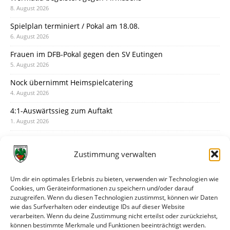
8. August 2026
Spielplan terminiert / Pokal am 18.08.
6. August 2026
Frauen im DFB-Pokal gegen den SV Eutingen
5. August 2026
Nock übernimmt Heimspielcatering
4. August 2026
4:1-Auswärtssieg zum Auftakt
1. August 2026
Pokal: Wormatia muss zu Schott Mainz
31. Juli 2026
Zustimmung verwalten
Wormatia trauert um Jürgen Dinger
30. Juli 2026
Um dir ein optimales Erlebnis zu bieten, verwenden wir Technologien wie
Cookies, um Geräteinformationen zu speichern und/oder darauf
Deine Spielminute: 89+1
zuzugreifen. Wenn du diesen Technologien zustimmst, können wir Daten
28. Juli 2026
wie das Surfverhalten oder eindeutige IDs auf dieser Website
verarbeiten. Wenn du deine Zustimmung nicht erteilst oder zurückziehst,
Neuer Rückensponsor
können bestimmte Merkmale und Funktionen beeinträchtigt werden.