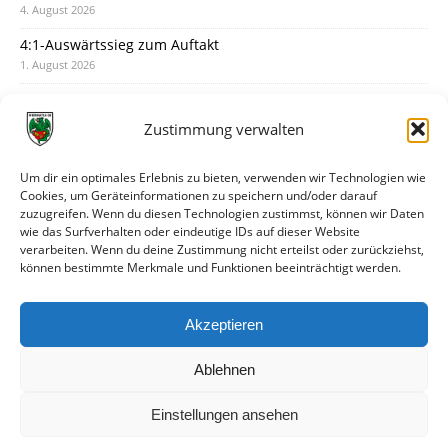
4. August 2026
4:1-Auswärtssieg zum Auftakt
1. August 2026
Pokal: Wormatia muss zu Schott Mainz
31. Juli 2026
Zustimmung verwalten
Wormatia trauert um Jürgen Dinger
30. Juli 2026
Um dir ein optimales Erlebnis zu bieten, verwenden wir Technologien wie
Cookies, um Geräteinformationen zu speichern und/oder darauf
Deine Spielminute: 89+1
zuzugreifen. Wenn du diesen Technologien zustimmst, können wir Daten
28. Juli 2026
wie das Surfverhalten oder eindeutige IDs auf dieser Website
verarbeiten. Wenn du deine Zustimmung nicht erteilst oder zurückziehst,
Neuer Rückensponsor
können bestimmte Merkmale und Funktionen beeinträchtigt werden.
28. Juli 2026
Neue Podcast-Folge: So tickt Björn!
Akzeptieren
27. Juli 2026
Ablehnen
Einstellungen ansehen