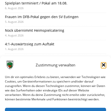
Spielplan terminiert / Pokal am 18.08.
6. August 2026
Frauen im DFB-Pokal gegen den SV Eutingen
5. August 2026
Nock übernimmt Heimspielcatering
4. August 2026
4:1-Auswärtssieg zum Auftakt
1. August 2026
Pokal: Wormatia muss zu Schott Mainz
31. Juli 2026
Zustimmung verwalten
Wormatia trauert um Jürgen Dinger
30. Juli 2026
Um dir ein optimales Erlebnis zu bieten, verwenden wir Technologien wie
Cookies, um Geräteinformationen zu speichern und/oder darauf
Deine Spielminute: 89+1
zuzugreifen. Wenn du diesen Technologien zustimmst, können wir Daten
28. Juli 2026
wie das Surfverhalten oder eindeutige IDs auf dieser Website
verarbeiten. Wenn du deine Zustimmung nicht erteilst oder zurückziehst,
Neuer Rückensponsor
können bestimmte Merkmale und Funktionen beeinträchtigt werden.
28. Juli 2026