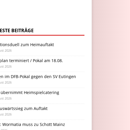
ESTE BEITRÄGE
itionsduell zum Heimauftakt
ust 2026
plan terminiert / Pokal am 18.08.
ust 2026
en im DFB-Pokal gegen den SV Eutingen
ust 2026
 übernimmt Heimspielcatering
ust 2026
Auswärtssieg zum Auftakt
ust 2026
l: Wormatia muss zu Schott Mainz