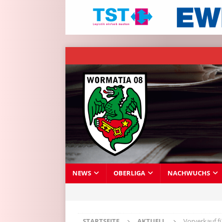
NEWS
OBERLIGA
NACHWUCHS
STARTSEITE
AKTUELL
Vorverkauf f