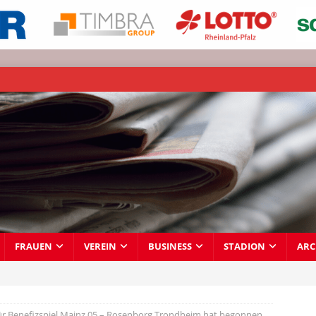
FRAUEN
VEREIN
BUSINESS
STADION
ARC
ür Benefizspiel Mainz 05 – Rosenborg Trondheim hat begonnen