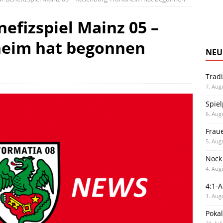
efizspiel Mainz 05 –
heim hat begonnen
NEU
Trad
7. Aug
Spiel
6. Aug
Frau
5. Aug
Nock
4. Aug
4:1-
1. Aug
Poka