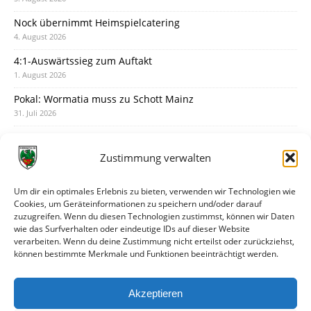
Nock übernimmt Heimspielcatering
4. August 2026
4:1-Auswärtssieg zum Auftakt
1. August 2026
Pokal: Wormatia muss zu Schott Mainz
31. Juli 2026
Wormatia trauert um Jürgen Dinger
30. Juli 2026
Zustimmung verwalten
Deine Spielminute: 89+1
28. Juli 2026
Um dir ein optimales Erlebnis zu bieten, verwenden wir Technologien wie
Cookies, um Geräteinformationen zu speichern und/oder darauf
Neuer Rückensponsor
zuzugreifen. Wenn du diesen Technologien zustimmst, können wir Daten
28. Juli 2026
wie das Surfverhalten oder eindeutige IDs auf dieser Website
verarbeiten. Wenn du deine Zustimmung nicht erteilst oder zurückziehst,
Neue Podcast-Folge: So tickt Björn!
können bestimmte Merkmale und Funktionen beeinträchtigt werden.
27. Juli 2026
Eindrücke vom Stadionfest
Akzeptieren
27. Juli 2026