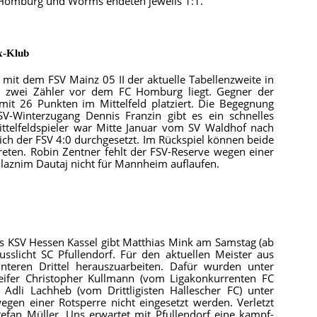
 Homburg und Worms endeten jeweils 1:1.
x-Klub
t mit dem FSV Mainz 05 II der aktuelle Tabellenzweite in
n zwei Zähler vor dem FC Homburg liegt. Gegner der
it 26 Punkten im Mittelfeld platziert. Die Begegnung
SV-Winterzugang Dennis Franzin gibt es ein schnelles
ttelfeldspieler war Mitte Januar vom SV Waldhof nach
ich der FSV 4:0 durchgesetzt. Im Rückspiel können beide
reten. Robin Zentner fehlt der FSV-Reserve wegen einer
llaznim Dautaj nicht für Mannheim auflaufen.
des KSV Hessen Kassel gibt Matthias Mink am Samstag (ab
usslicht SC Pfullendorf. Für den aktuellen Meister aus
teren Drittel herauszuarbeiten. Dafür wurden unter
eifer Christopher Kullmann (vom Ligakonkurrenten FC
Adli Lachheb (vom Drittligisten Hallescher FC) unter
en einer Rotsperre nicht eingesetzt werden. Verletzt
efan Müller. Uns erwartet mit Pfullendorf eine kampf-