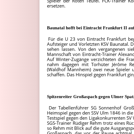
Spieler der Roten Teufel. FCK-Trainer
ersetzen.
Baunatal hofft bei Eintracht Frankfurt II au
Für die U 23 von Eintracht Frankfurt b
Aufsteiger und Vorletzten KSV Baunatal. 
sehen lassen. Von den vergangenen si
Mannschaft von Eintracht-Trainer Alexan
Auf Winter-Zugänge verzichteten die Fra
nahm dagegen mit Torhüter Jérôme Rei
(Waldhof Mannheim) zwei neue Spieler un
schaffen. Das Hinspiel gegen Frankfurt gin
Spitzenreiter Großaspach gegen Ulmer Spatz
Der Tabellenführer SG Sonnenhof Groß
Heimspiel gegen den SSV Ulm 1846 in die 
Testspiel gegen den Ligakonkurrenten SV
SGS-Trainer Rüdiger Rehm trotz eines Rück
so Rehm mit Blick auf die gute Ausgangspos
Großaspach, das vor der Pause achtmal 