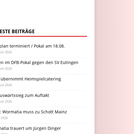
ESTE BEITRÄGE
plan terminiert / Pokal am 18.08.
ust 2026
en im DFB-Pokal gegen den SV Eutingen
ust 2026
 übernimmt Heimspielcatering
ust 2026
Auswärtssieg zum Auftakt
ust 2026
l: Wormatia muss zu Schott Mainz
i 2026
atia trauert um Jürgen Dinger