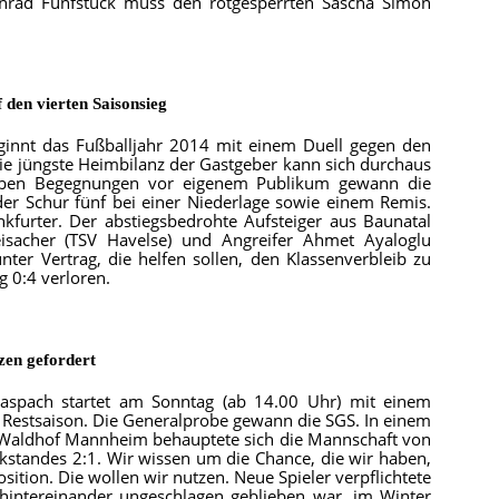
 Konrad Fünfstück muss den rotgesperrten Sascha Simon
f den vierten Saisonsieg
eginnt das Fußballjahr 2014 mit einem Duell gegen den
Die jüngste Heimbilanz der Gastgeber kann sich durchaus
eben Begegnungen vor eigenem Publikum gewann die
der Schur fünf bei einer Niederlage sowie einem Remis.
nkfurter. Der abstiegsbedrohte Aufsteiger aus Baunatal
sacher (TSV Havelse) und Angreifer Ahmet Ayaloglu
ter Vertrag, die helfen sollen, den Klassenverbleib zu
g 0:4 verloren.
en gefordert
aspach startet am Sonntag (ab 14.00 Uhr) mit einem
Restsaison. Die Generalprobe gewann die SGS. In einem
 Waldhof Mannheim behauptete sich die Mannschaft von
standes 2:1. Wir wissen um die Chance, die wir haben,
ition. Die wollen wir nutzen. Neue Spieler verpflichtete
hintereinander ungeschlagen geblieben war, im Winter