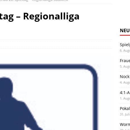
tag – Regionalliga
NEU
Spiel
6. Aug
Frau
5. Aug
Nock
4. Aug
4:1-
1. Aug
Poka
31. Jul
Worm