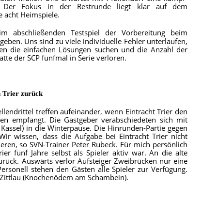
. Der Fokus in der Restrunde liegt klar auf dem
 acht Heimspiele.
 im abschließenden Testspiel der Vorbereitung beim
eben. Uns sind zu viele individuelle Fehler unterlaufen,
sen die einfachen Lösungen suchen und die Anzahl der
tte der SCP fünfmal in Serie verloren.
 Trier zurück
ndrittel treffen aufeinander, wenn Eintracht Trier den
ken empfängt. Die Gastgeber verabschiedeten sich mit
Kassel) in die Winterpause. Die Hinrunden-Partie gegen
Wir wissen, dass die Aufgabe bei Eintracht Trier nicht
ieren, so SVN-Trainer Peter Rubeck. Für mich persönlich
ier fünf Jahre selbst als Spieler aktiv war. An die alte
rück. Auswärts verlor Aufsteiger Zweibrücken nur eine
ersonell stehen den Gästen alle Spieler zur Verfügung.
an Zittlau (Knochenödem am Schambein).