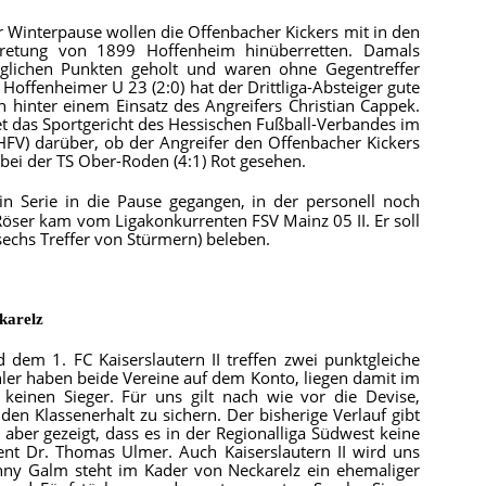
 Winterpause wollen die Offenbacher Kickers mit in den
rtretung von 1899 Hoffenheim hinüberretten. Damals
glichen Punkten geholt und waren ohne Gegentreffer
Hoffenheimer U 23 (2:0) hat der Drittliga-Absteiger gute
h hinter einem Einsatz des Angreifers Christian Cappek.
 das Sportgericht des Hessischen Fußball-Verbandes im
V) darüber, ob der Angreifer den Offenbacher Kickers
 bei der TS Ober-Roden (4:1) Rot gesehen.
n Serie in die Pause gegangen, in der personell noch
öser kam vom Ligakonkurrenten FSV Mainz 05 II. Er soll
sechs Treffer von Stürmern) beleben.
ckarelz
dem 1. FC Kaiserslautern II treffen zwei punktgleiche
ler haben beide Vereine auf dem Konto, liegen damit im
 keinen Sieger. Für uns gilt nach wie vor die Devise,
den Klassenerhalt zu sichern. Der bisherige Verlauf gibt
 aber gezeigt, dass es in der Regionalliga Südwest keine
ent Dr. Thomas Ulmer. Auch Kaiserslautern II wird uns
anny Galm steht im Kader von Neckarelz ein ehemaliger