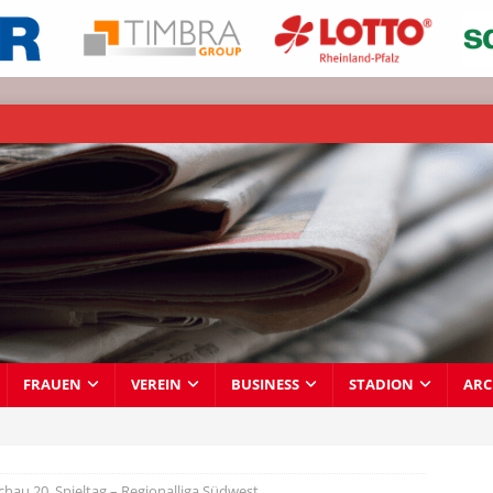
FRAUEN
VEREIN
BUSINESS
STADION
ARC
chau 20. Spieltag – Regionalliga Südwest