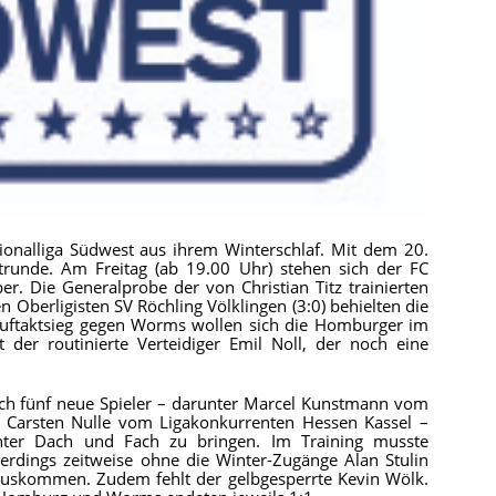
alliga Südwest aus ihrem Winterschlaf. Mit dem 20.
estrunde. Am Freitag (ab 19.00 Uhr) stehen sich der FC
ie Generalprobe der von Christian Titz trainierten
en Oberligisten SV Röchling Völklingen (3:0) behielten die
uftaktsieg gegen Worms wollen sich die Homburger im
st der routinierte Verteidiger Emil Noll, der noch eine
ch fünf neue Spieler – darunter Marcel Kunstmann vom
r Carsten Nulle vom Ligakonkurrenten Hessen Kassel –
unter Dach und Fach zu bringen. Im Training musste
erdings zeitweise ohne die Winter-Zugänge Alan Stulin
auskommen. Zudem fehlt der gelbgesperrte Kevin Wölk.