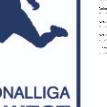
30. Jul
Dein
28. Jul
Neue
28. Jul
Neue 
27. Jul
Eind
27. Jul