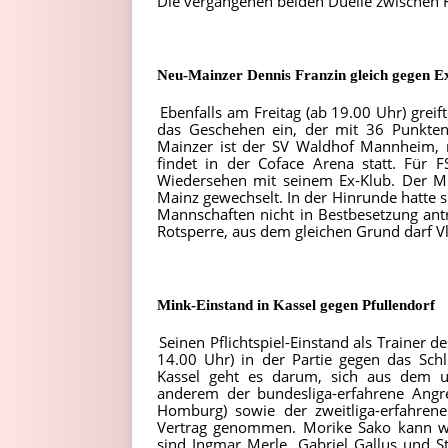
Die vergangenen beiden Duelle zwischen
Neu-Mainzer Dennis Franzin gleich gegen E
Ebenfalls am Freitag (ab 19.00 Uhr) greif
das Geschehen ein, der mit 36 Punkte
Mainzer ist der SV Waldhof Mannheim, m
findet in der Coface Arena statt. Für F
Wiedersehen mit seinem Ex-Klub. Der Mi
Mainz gewechselt. In der Hinrunde hatte s
Mannschaften nicht in Bestbesetzung ant
Rotsperre, aus dem gleichen Grund darf V
Mink-Einstand in Kassel gegen Pfullendorf
Seinen Pflichtspiel-Einstand als Trainer 
14.00 Uhr) in der Partie gegen das Schl
Kassel geht es darum, sich aus dem un
anderem der bundesliga-erfahrene Angr
Homburg) sowie der zweitliga-erfahrene 
Vertrag genommen. Morike Sako kann weg
sind Ingmar Merle, Gabriel Gallus und St