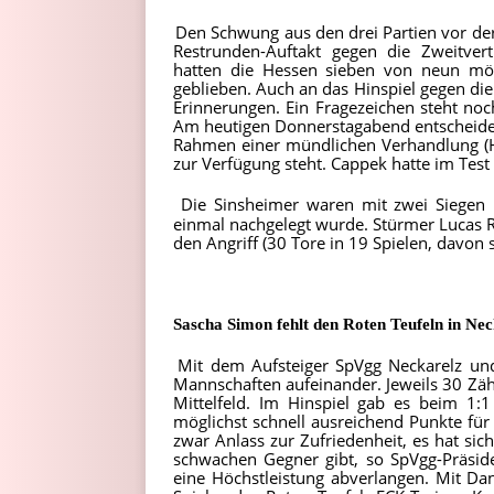
Den Schwung aus den drei Partien vor der
Restrunden-Auftakt gegen die Zweitve
hatten die Hessen sieben von neun mö
geblieben. Auch an das Hinspiel gegen die 
Erinnerungen. Ein Fragezeichen steht noc
Am heutigen Donnerstagabend entscheidet
Rahmen einer mündlichen Verhandlung (HF
zur Verfügung steht. Cappek hatte im Test
Die Sinsheimer waren mit zwei Siegen i
einmal nachgelegt wurde. Stürmer Lucas R
den Angriff (30 Tore in 19 Spielen, davon 
Sascha Simon fehlt den Roten Teufeln in Ne
Mit dem Aufsteiger SpVgg Neckarelz und 
Mannschaften aufeinander. Jeweils 30 Zäh
Mittelfeld. Im Hinspiel gab es beim 1:1
möglichst schnell ausreichend Punkte für 
zwar Anlass zur Zufriedenheit, es hat sich
schwachen Gegner gibt, so SpVgg-Präsid
eine Höchstleistung abverlangen. Mit D