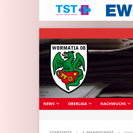
NEWS
OBERLIGA
NACHWUCHS
STARTSEITE
1. MANNSCHAFT
Vors