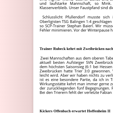
und laufstarke Mannschaft, so Mink
Klassenverbleib. Unser Faustpfand sind die
Schlusslicht Pfullendorf musste sich
Oberligisten TSG Balingen 1:4 geschlagen g
so SCP-Trainer Stephan Baierl. Wir müs
Fehler minimieren. Vor der Winterpause ha
Trainer Rubeck kehrt mit Zweibrücken nach
Zwei Mannschaften aus dem oberen Tabelle
aktuell besten Aufsteiger SVN Zweibrüc
dem höchsten Saisonsieg (6:1 bei Hessen 
Zweibrücken hatte Trier 3:0 gewonnen. 
leicht wird. Aber wir haben nichts zu verl
ist es eine besondere Partie, da ich in Tr
Wirkungsstätte kehrt man immer gerne zu
der zurückliegenden fünf Begegnungen. P
Bei den Trierern fehlt der verletzte Fabi
Kickers Offenbach erwartet Hoffenheim II