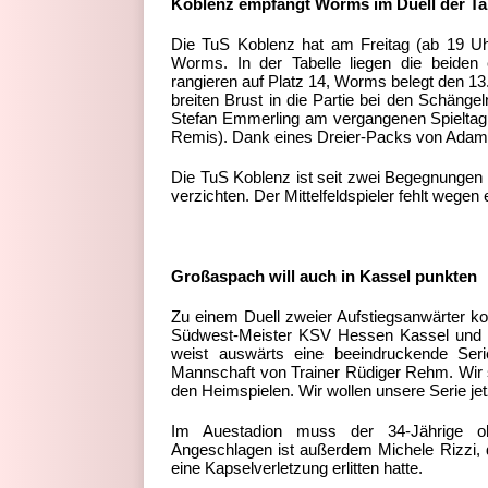
Koblenz empfängt Worms im Duell der Ta
Die TuS Koblenz hat am Freitag (ab 19 Uh
Worms. In der Tabelle liegen die beiden 
rangieren auf Platz 14, Worms belegt den 13
breiten Brust in die Partie bei den Schäng
Stefan Emmerling am vergangenen Spieltag
Remis). Dank eines Dreier-Packs von Adam J
Die TuS Koblenz ist seit zwei Begegnunge
verzichten. Der Mittelfeldspieler fehlt wegen
Großaspach will auch in Kassel punkten
Zu einem Duell zweier Aufstiegsanwärter 
Südwest-Meister KSV Hessen Kassel und 
weist auswärts eine beeindruckende Serie
Mannschaft von Trainer Rüdiger Rehm. Wir s
den Heimspielen. Wir wollen unsere Serie jet
Im Auestadion muss der 34-Jährige oh
Angeschlagen ist außerdem Michele Rizzi, 
eine Kapselverletzung erlitten hatte.