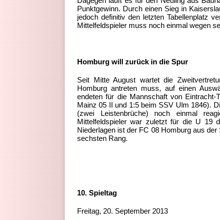
Dagegen läuft es für den Neuling aus Bauna
Punktgewinn. Durch einen Sieg in Kaisersla
jedoch definitiv den letzten Tabellenplatz v
Mittelfeldspieler muss noch einmal wegen s
Homburg will zurück in die Spur
Seit Mitte August wartet die Zweitvertret
Homburg antreten muss, auf einen Auswärt
endeten für die Mannschaft von Eintracht
Mainz 05 II und 1:5 beim SSV Ulm 1846). Di
(zwei Leistenbrüche) noch einmal reagie
Mittelfeldspieler war zuletzt für die U 1
Niederlagen ist der FC 08 Homburg aus der 
sechsten Rang.
10. Spieltag
Freitag, 20. September 2013