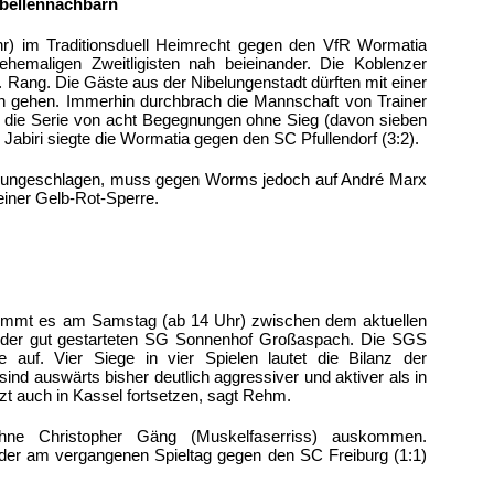
bellennachbarn
r) im Traditionsduell Heimrecht gegen den VfR Wormatia
ehemaligen Zweitligisten nah beieinander. Die Koblenzer
. Rang. Die Gäste aus der Nibelungenstadt dürften mit einer
eln gehen. Immerhin durchbrach die Mannschaft von Trainer
 die Serie von acht Begegnungen ohne Sieg (davon sieben
abiri siegte die Wormatia gegen den SC Pfullendorf (3:2).
n ungeschlagen, muss gegen Worms jedoch auf André Marx
 einer Gelb-Rot-Sperre.
kommt es am Samstag (ab 14 Uhr) zwischen dem aktuellen
der gut gestarteten SG Sonnenhof Großaspach. Die SGS
 auf. Vier Siege in vier Spielen lautet die Bilanz der
ind auswärts bisher deutlich aggressiver und aktiver als in
zt auch in Kassel fortsetzen, sagt Rehm.
ne Christopher Gäng (Muskelfaserriss) auskommen.
der am vergangenen Spieltag gegen den SC Freiburg (1:1)