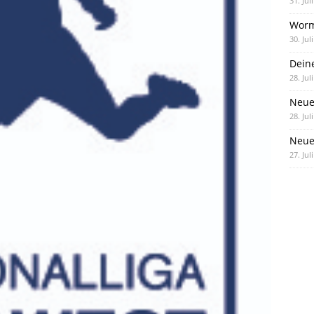
31. Jul
Worm
30. Jul
Dein
28. Jul
Neue
28. Jul
Neue 
27. Jul