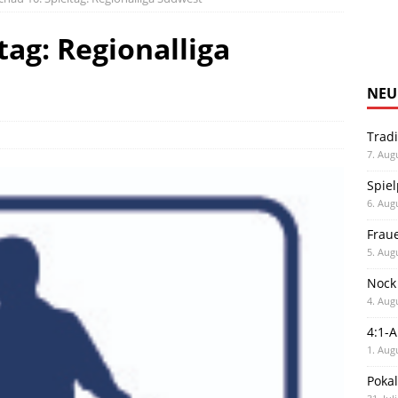
tag: Regionalliga
NEU
Trad
7. Aug
Spiel
6. Aug
Frau
5. Aug
Nock
4. Aug
4:1-
1. Aug
Poka