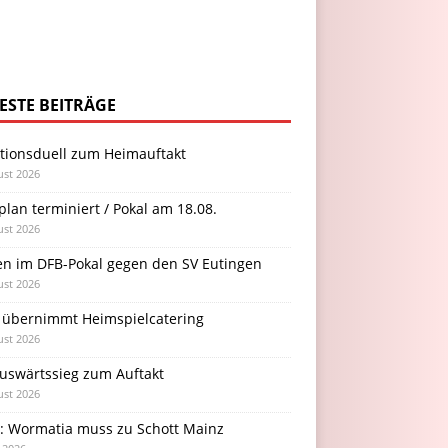
ESTE BEITRÄGE
itionsduell zum Heimauftakt
ust 2026
plan terminiert / Pokal am 18.08.
ust 2026
en im DFB-Pokal gegen den SV Eutingen
ust 2026
 übernimmt Heimspielcatering
ust 2026
Auswärtssieg zum Auftakt
ust 2026
l: Wormatia muss zu Schott Mainz