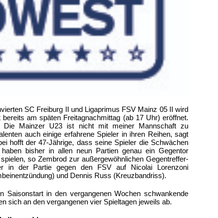
vierten SC Freiburg II und Ligaprimus FSV Mainz 05 II wird
t bereits am späten Freitagnachmittag (ab 17 Uhr) eröffnet.
. Die Mainzer U23 ist nicht mit meiner Mannschaft zu
lenten auch einige erfahrene Spieler in ihren Reihen, sagt
i hofft der 47-Jährige, dass seine Spieler die Schwächen
 haben bisher in allen neun Partien genau ein Gegentor
spielen, so Zembrod zur außergewöhnlichen Gegentreffer-
er in der Partie gegen den FSV auf Nicolai Lorenzoni
mbeinentzündung) und Dennis Russ (Kreuzbandriss).
ten Saisonstart in den vergangenen Wochen schwankende
n sich an den vergangenen vier Spieltagen jeweils ab.