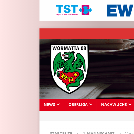
NEWS
OBERLIGA
NACHWUCHS
STARTSEITE
1. MANNSCHAFT
Vors