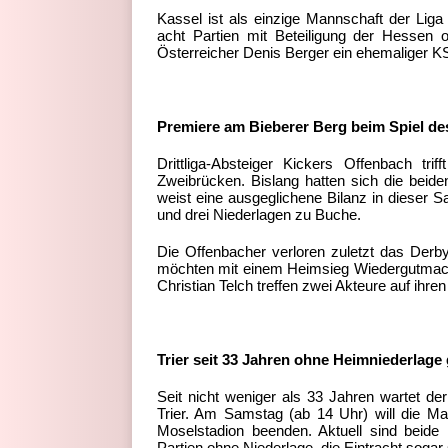
Kassel ist als einzige Mannschaft der Liga
acht Partien mit Beteiligung der Hessen 
Österreicher Denis Berger ein ehemaliger KS
Premiere am Bieberer Berg beim Spiel d
Drittliga-Absteiger Kickers Offenbach tr
Zweibrücken. Bislang hatten sich die beiden
weist eine ausgeglichene Bilanz in dieser S
und drei Niederlagen zu Buche.
Die Offenbacher verloren zuletzt das Derby
möchten mit einem Heimsieg Wiedergutmach
Christian Telch treffen zwei Akteure auf ihre
Trier seit 33 Jahren ohne Heimniederlag
Seit nicht weniger als 33 Jahren wartet d
Trier. Am Samstag (ab 14 Uhr) will die Ma
Moselstadion beenden. Aktuell sind beide