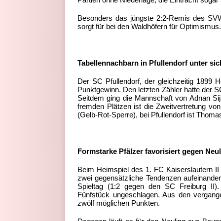
Partien ohne Niederlage, die Eintracht sogar 
Besonders das jüngste 2:2-Remis des SV
sorgt für bei den Waldhöfern für Optimismus. 
Tabellennachbarn in Pfullendorf unter sic
Der SC Pfullendorf, der gleichzeitig 1899 H
Punktgewinn. Den letzten Zähler hatte der 
Seitdem ging die Mannschaft von Adnan Sija
fremden Plätzen ist die Zweitvertretung vo
(Gelb-Rot-Sperre), bei Pfullendorf ist Thoma
Formstarke Pfälzer favorisiert gegen Neu
Beim Heimspiel des 1. FC Kaiserslautern I
zwei gegensätzliche Tendenzen aufeinander.
Spieltag (1:2 gegen den SC Freiburg II)
Fünfstück ungeschlagen. Aus den vergangen
zwölf möglichen Punkten.