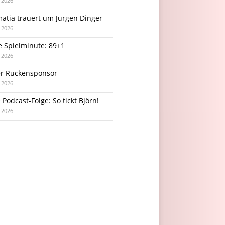
i 2026
atia trauert um Jürgen Dinger
i 2026
e Spielminute: 89+1
i 2026
r Rückensponsor
i 2026
Podcast-Folge: So tickt Björn!
i 2026