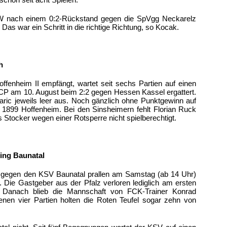
schon seit acht Spielen.
W nach einem 0:2-Rückstand gegen die SpVgg Neckarelz
Das war ein Schritt in die richtige Richtung, so Kocak.
h
offenheim II empfängt, wartet seit sechs Partien auf einen
SCP am 10. August beim 2:2 gegen Hessen Kassel ergattert.
ric jeweils leer aus. Noch gänzlich ohne Punktgewinn auf
n 1899 Hoffenheim. Bei den Sinsheimern fehlt Florian Ruck
s Stocker wegen einer Rotsperre nicht spielberechtigt.
ling Baunatal
I gegen den KSV Baunatal prallen am Samstag (ab 14 Uhr)
 Die Gastgeber aus der Pfalz verloren lediglich am ersten
. Danach blieb die Mannschaft von FCK-Trainer Konrad
en vier Partien holten die Roten Teufel sogar zehn von