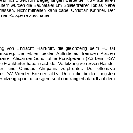
tal nicht. Seit fünf Begegnungen wartet der KSV auf einen
utern würden die Baunataler um Spielertrainer Tobias Nebe
erlassen. Nicht mithelfen kann dabei Christian Käthner. Der
einer Rotsperre zuschauen.
ung von Eintracht Frankfurt, die gleichzeitig beim FC 08
ssieg. Die letzten beiden Auftritte auf fremden Plätzen
-Trainer Alexander Schur ohne Punktgewinn (2:3 beim FSV
e Frankfurter haben nach der Verletzung von Sven Hassler
rt und Christos Almpanis verpflichtet. Der offensive
9 des SV Werder Bremen aktiv. Durch die beiden jüngsten
Spitzengruppe herausgerutscht und rangiert aktuell auf dem