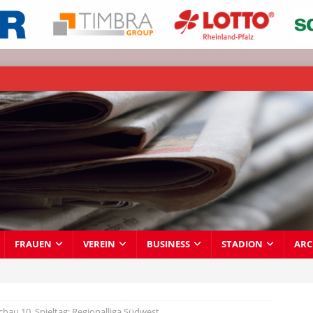
FRAUEN
VEREIN
BUSINESS
STADION
ARC
chau 10. Spieltag: Regionalliga Südwest