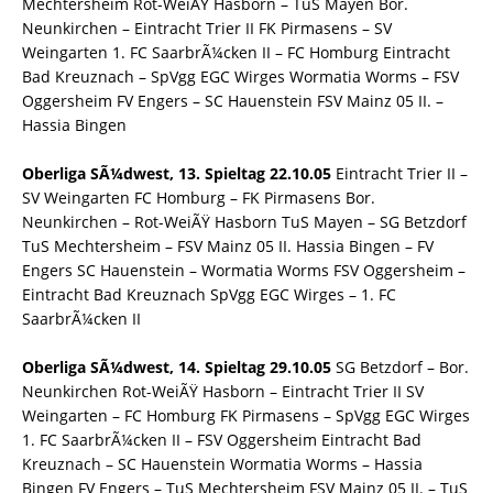
Mechtersheim Rot-WeiÃŸ Hasborn – TuS Mayen Bor.
Neunkirchen – Eintracht Trier II FK Pirmasens – SV
Weingarten 1. FC SaarbrÃ¼cken II – FC Homburg Eintracht
Bad Kreuznach – SpVgg EGC Wirges Wormatia Worms – FSV
Oggersheim FV Engers – SC Hauenstein FSV Mainz 05 II. –
Hassia Bingen
Oberliga SÃ¼dwest, 13. Spieltag 22.10.05
Eintracht Trier II –
SV Weingarten FC Homburg – FK Pirmasens Bor.
Neunkirchen – Rot-WeiÃŸ Hasborn TuS Mayen – SG Betzdorf
TuS Mechtersheim – FSV Mainz 05 II. Hassia Bingen – FV
Engers SC Hauenstein – Wormatia Worms FSV Oggersheim –
Eintracht Bad Kreuznach SpVgg EGC Wirges – 1. FC
SaarbrÃ¼cken II
Oberliga SÃ¼dwest, 14. Spieltag 29.10.05
SG Betzdorf – Bor.
Neunkirchen Rot-WeiÃŸ Hasborn – Eintracht Trier II SV
Weingarten – FC Homburg FK Pirmasens – SpVgg EGC Wirges
1. FC SaarbrÃ¼cken II – FSV Oggersheim Eintracht Bad
Kreuznach – SC Hauenstein Wormatia Worms – Hassia
Bingen FV Engers – TuS Mechtersheim FSV Mainz 05 II. – TuS