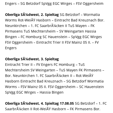
Engers – SG Betzdorf SpVgg EGC Wirges – FSV Oggersheim
Oberliga SÃ¼dwest, 2. Spieltag
SG Betzdorf – Wormatia
Worms Rot-WeiÃŸ Hasborn – Eintracht Bad Kreuznach Bor.
Neunkirchen – 1. FC SaarbrÃ¼cken II TuS Mayen – FK
Pirmasens TuS Mechtersheim – SV Weingarten Hassia
Bingen – FC Homburg SC Hauenstein – SpVgg EGC Wirges
FSV Oggersheim – Eintracht Trier II FSV Mainz 05 II. – FV
Engers
Oberliga SÃ¼dwest, 3. Spieltag
Eintracht Trier II – FV Engers FC Homburg – TuS
Mechtersheim SV Weingarten – TuS Mayen FK Pirmasens –
Bor. Neunkirchen 1. FC SaarbrÃ¼cken II – Rot-WeiÃŸ
Hasborn Eintracht Bad Kreuznach – SG Betzdorf Wormatia
Worms – FSV Mainz 05 II. FSV Oggersheim – SC Hauenstein
SpVgg EGC Wirges – Hassia Bingen
Oberliga SÃ¼dwest, 4. Spieltag 17.08.05
SG Betzdorf – 1. FC
SaarbrÃ¼cken II Rot-WeiÃŸ Hasborn – FK Pirmasens Bor.