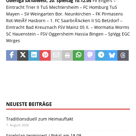
Oberliga SÃ¼dwest, 20. Spieltag 10.12.05
FV Engers –
Eintracht Trier II TuS Mechtersheim – FC Homburg TuS
Mayen – SV Weingarten Bor. Neunkirchen – FK Pirmasens
Rot-WeiÃŸ Hasborn – 1. FC SaarbrÃ¼cken II SG Betzdorf –
Eintracht Bad Kreuznach FSV Mainz 05 II. – Wormatia Worms
SC Hauenstein – FSV Oggersheim Hassia Bingen – SpVgg EGC
Wirges
NEUESTE BEITRÄGE
Traditionsduell zum Heimauftakt
7. August 2026
Spielplan terminiert / Pokal am 18.08.