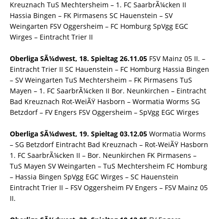
Kreuznach TuS Mechtersheim – 1. FC SaarbrÃ¼cken II
Hassia Bingen – FK Pirmasens SC Hauenstein – SV
Weingarten FSV Oggersheim – FC Homburg SpVgg EGC
Wirges – Eintracht Trier II
Oberliga SÃ¼dwest, 18. Spieltag 26.11.05
FSV Mainz 05 II. –
Eintracht Trier II SC Hauenstein – FC Homburg Hassia Bingen
– SV Weingarten TuS Mechtersheim – FK Pirmasens TuS
Mayen – 1. FC SaarbrÃ¼cken II Bor. Neunkirchen – Eintracht
Bad Kreuznach Rot-WeiÃŸ Hasborn – Wormatia Worms SG
Betzdorf – FV Engers FSV Oggersheim – SpVgg EGC Wirges
Oberliga SÃ¼dwest, 19. Spieltag 03.12.05
Wormatia Worms
– SG Betzdorf Eintracht Bad Kreuznach – Rot-WeiÃŸ Hasborn
1. FC SaarbrÃ¼cken II – Bor. Neunkirchen FK Pirmasens –
TuS Mayen SV Weingarten – TuS Mechtersheim FC Homburg
– Hassia Bingen SpVgg EGC Wirges – SC Hauenstein
Eintracht Trier II – FSV Oggersheim FV Engers – FSV Mainz 05
II.