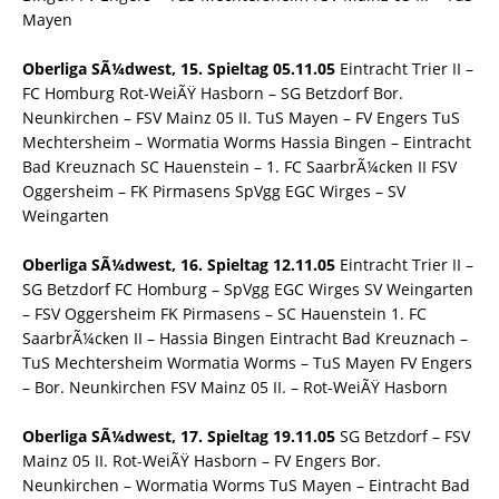
Mayen
Oberliga SÃ¼dwest, 15. Spieltag 05.11.05
Eintracht Trier II –
FC Homburg Rot-WeiÃŸ Hasborn – SG Betzdorf Bor.
Neunkirchen – FSV Mainz 05 II. TuS Mayen – FV Engers TuS
Mechtersheim – Wormatia Worms Hassia Bingen – Eintracht
Bad Kreuznach SC Hauenstein – 1. FC SaarbrÃ¼cken II FSV
Oggersheim – FK Pirmasens SpVgg EGC Wirges – SV
Weingarten
Oberliga SÃ¼dwest, 16. Spieltag 12.11.05
Eintracht Trier II –
SG Betzdorf FC Homburg – SpVgg EGC Wirges SV Weingarten
– FSV Oggersheim FK Pirmasens – SC Hauenstein 1. FC
SaarbrÃ¼cken II – Hassia Bingen Eintracht Bad Kreuznach –
TuS Mechtersheim Wormatia Worms – TuS Mayen FV Engers
– Bor. Neunkirchen FSV Mainz 05 II. – Rot-WeiÃŸ Hasborn
Oberliga SÃ¼dwest, 17. Spieltag 19.11.05
SG Betzdorf – FSV
Mainz 05 II. Rot-WeiÃŸ Hasborn – FV Engers Bor.
Neunkirchen – Wormatia Worms TuS Mayen – Eintracht Bad