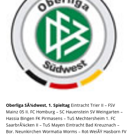
Oberliga SÃ¼dwest, 1. Spieltag
Eintracht Trier II – FSV
Mainz 05 II. FC Homburg – SC Hauenstein SV Weingarten –
Hassia Bingen FK Pirmasens – TuS Mechtersheim 1. FC
SaarbrÃ¼cken II – TuS Mayen Eintracht Bad Kreuznach –
Bor. Neunkirchen Wormatia Worms – Rot-WeiÃŸ Hasborn FV