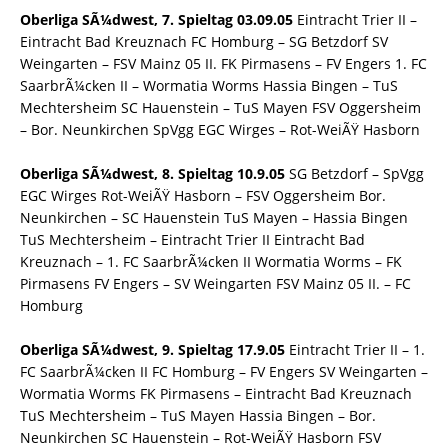
Oberliga SÃ¼dwest, 7. Spieltag 03.09.05
Eintracht Trier II –
Eintracht Bad Kreuznach FC Homburg – SG Betzdorf SV
Weingarten – FSV Mainz 05 II. FK Pirmasens – FV Engers 1. FC
SaarbrÃ¼cken II – Wormatia Worms Hassia Bingen – TuS
Mechtersheim SC Hauenstein – TuS Mayen FSV Oggersheim
– Bor. Neunkirchen SpVgg EGC Wirges – Rot-WeiÃŸ Hasborn
Oberliga SÃ¼dwest, 8. Spieltag 10.9.05
SG Betzdorf – SpVgg
EGC Wirges Rot-WeiÃŸ Hasborn – FSV Oggersheim Bor.
Neunkirchen – SC Hauenstein TuS Mayen – Hassia Bingen
TuS Mechtersheim – Eintracht Trier II Eintracht Bad
Kreuznach – 1. FC SaarbrÃ¼cken II Wormatia Worms – FK
Pirmasens FV Engers – SV Weingarten FSV Mainz 05 II. – FC
Homburg
Oberliga SÃ¼dwest, 9. Spieltag 17.9.05
Eintracht Trier II – 1.
FC SaarbrÃ¼cken II FC Homburg – FV Engers SV Weingarten –
Wormatia Worms FK Pirmasens – Eintracht Bad Kreuznach
TuS Mechtersheim – TuS Mayen Hassia Bingen – Bor.
Neunkirchen SC Hauenstein – Rot-WeiÃŸ Hasborn FSV