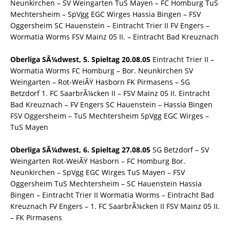
Neunkirchen – SV Weingarten TuS Mayen – FC Homburg TuS
Mechtersheim – SpVgg EGC Wirges Hassia Bingen – FSV
Oggersheim SC Hauenstein – Eintracht Trier II FV Engers –
Wormatia Worms FSV Mainz 05 II. – Eintracht Bad Kreuznach
Oberliga SÃ¼dwest, 5. Spieltag 20.08.05
Eintracht Trier II –
Wormatia Worms FC Homburg – Bor. Neunkirchen SV
Weingarten – Rot-WeiÃŸ Hasborn FK Pirmasens – SG
Betzdorf 1. FC SaarbrÃ¼cken II – FSV Mainz 05 II. Eintracht
Bad Kreuznach – FV Engers SC Hauenstein – Hassia Bingen
FSV Oggersheim – TuS Mechtersheim SpVgg EGC Wirges –
TuS Mayen
Oberliga SÃ¼dwest, 6. Spieltag 27.08.05
SG Betzdorf – SV
Weingarten Rot-WeiÃŸ Hasborn – FC Homburg Bor.
Neunkirchen – SpVgg EGC Wirges TuS Mayen – FSV
Oggersheim TuS Mechtersheim – SC Hauenstein Hassia
Bingen – Eintracht Trier II Wormatia Worms – Eintracht Bad
Kreuznach FV Engers – 1. FC SaarbrÃ¼cken II FSV Mainz 05 II.
– FK Pirmasens