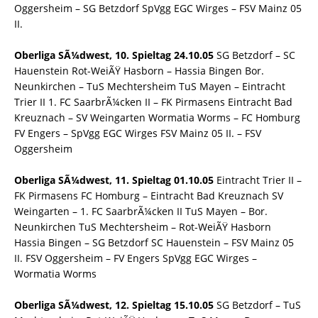
Oggersheim – SG Betzdorf SpVgg EGC Wirges – FSV Mainz 05
II.
Oberliga SÃ¼dwest, 10. Spieltag 24.10.05
SG Betzdorf – SC
Hauenstein Rot-WeiÃŸ Hasborn – Hassia Bingen Bor.
Neunkirchen – TuS Mechtersheim TuS Mayen – Eintracht
Trier II 1. FC SaarbrÃ¼cken II – FK Pirmasens Eintracht Bad
Kreuznach – SV Weingarten Wormatia Worms – FC Homburg
FV Engers – SpVgg EGC Wirges FSV Mainz 05 II. – FSV
Oggersheim
Oberliga SÃ¼dwest, 11. Spieltag 01.10.05
Eintracht Trier II –
FK Pirmasens FC Homburg – Eintracht Bad Kreuznach SV
Weingarten – 1. FC SaarbrÃ¼cken II TuS Mayen – Bor.
Neunkirchen TuS Mechtersheim – Rot-WeiÃŸ Hasborn
Hassia Bingen – SG Betzdorf SC Hauenstein – FSV Mainz 05
II. FSV Oggersheim – FV Engers SpVgg EGC Wirges –
Wormatia Worms
Oberliga SÃ¼dwest, 12. Spieltag 15.10.05
SG Betzdorf – TuS