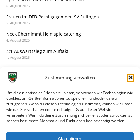
6. August 2026
Frauen im DFB-Pokal gegen den SV Eutingen
5. August 2026
Nock übernimmt Heimspielcatering
4. August 2026
4:1-Auswärtssieg zum Auftakt
1. August 2026
Pokal: Wormatia muss zu Schott Mainz
31. Juli 2026
Zustimmung verwalten
Wormatia trauert um Jürgen Dinger
30. Juli 2026
Um dir ein optimales Erlebnis zu bieten, verwenden wir Technologien wie
Cookies, um Geräteinformationen zu speichern und/oder darauf
Deine Spielminute: 89+1
zuzugreifen. Wenn du diesen Technologien zustimmst, können wir Daten
28. Juli 2026
wie das Surfverhalten oder eindeutige IDs auf dieser Website
verarbeiten. Wenn du deine Zustimmung nicht erteilst oder zurückziehst,
Neuer Rückensponsor
können bestimmte Merkmale und Funktionen beeinträchtigt werden.
28. Juli 2026
Neue Podcast-Folge: So tickt Björn!
Akzeptieren