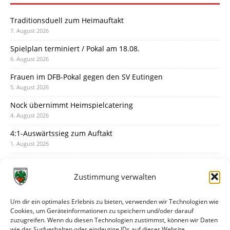
Traditionsduell zum Heimauftakt
7. August 2026
Spielplan terminiert / Pokal am 18.08.
6. August 2026
Frauen im DFB-Pokal gegen den SV Eutingen
5. August 2026
Nock übernimmt Heimspielcatering
4. August 2026
4:1-Auswärtssieg zum Auftakt
1. August 2026
Pokal: Wormatia muss zu Schott Mainz
31. Juli 2026
Zustimmung verwalten
Wormatia trauert um Jürgen Dinger
30. Juli 2026
Um dir ein optimales Erlebnis zu bieten, verwenden wir Technologien wie
Cookies, um Geräteinformationen zu speichern und/oder darauf
Deine Spielminute: 89+1
zuzugreifen. Wenn du diesen Technologien zustimmst, können wir Daten
28. Juli 2026
wie das Surfverhalten oder eindeutige IDs auf dieser Website