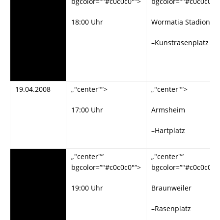
bgcolor=“"#c0c0c0"“>
bgcolor=“"#c0c0c0"“
13.04.2008
18:00 Uhr
Wormatia Stadion
–Kunstrasenplatz
19.04.2008
„"center"“>
„"center"“>
17:00 Uhr
Armsheim
–Hartplatz
„"#c0c0c0"“>
„"center"“
„"center"“
bgcolor=“"#c0c0c0"“>
bgcolor=“"#c0c0c0"“
26.04.2008
19:00 Uhr
Braunweiler
–Rasenplatz