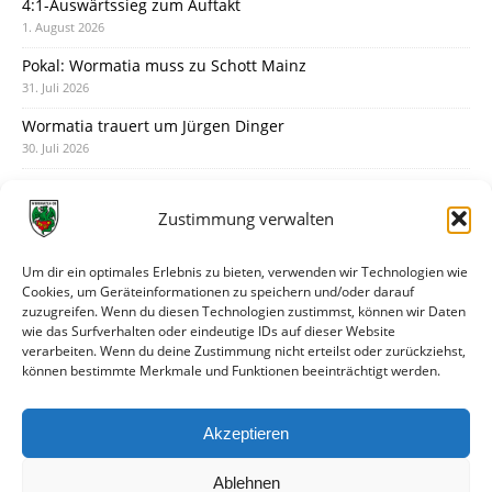
4:1-Auswärtssieg zum Auftakt
1. August 2026
Pokal: Wormatia muss zu Schott Mainz
31. Juli 2026
Wormatia trauert um Jürgen Dinger
30. Juli 2026
Deine Spielminute: 89+1
28. Juli 2026
Zustimmung verwalten
Neuer Rückensponsor
28. Juli 2026
Um dir ein optimales Erlebnis zu bieten, verwenden wir Technologien wie
Cookies, um Geräteinformationen zu speichern und/oder darauf
Neue Podcast-Folge: So tickt Björn!
zuzugreifen. Wenn du diesen Technologien zustimmst, können wir Daten
27. Juli 2026
wie das Surfverhalten oder eindeutige IDs auf dieser Website
verarbeiten. Wenn du deine Zustimmung nicht erteilst oder zurückziehst,
Eindrücke vom Stadionfest
können bestimmte Merkmale und Funktionen beeinträchtigt werden.
27. Juli 2026
Unterhaltsamer Abschlusstest mit später Niederlage
Akzeptieren
25. Juli 2026
Ablehnen