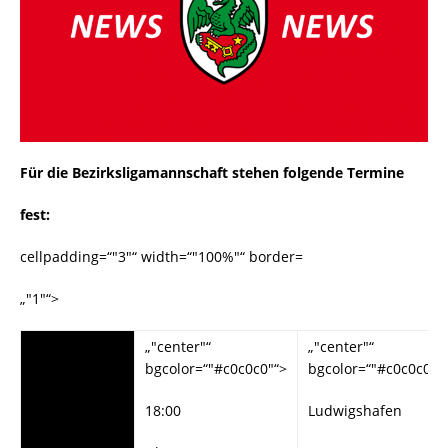
Für die Bezirksligamannschaft stehen folgende Termine
fest:
cellpadding=“"3"“ width=“"100%"“ border=
„"1"“>
„"#c0c0c0"“>
„"center"“
„"center"“
bgcolor=“"#c0c0c0"“>
bgcolor=“"#c0c0c0"“
25.01.2008
18:00
Ludwigshafen