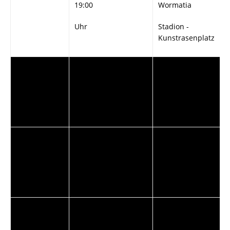
19:00
Wormatia
Uhr
Stadion -
Kunstrasenplatz
„"#cccccc"“>
„"#cccccc"“>
„"#cccccc"“>
14.02.2008
19:00
Rasenplatz
Uhr
Bildungszentrum
„"#ffffff"“>
„"#ffffff"“>
„"#ffffff"“>
15.02.2008
17:30
Wormatia
Uhr
Stadion –VIP Raum
„"#cccccc"“>
„"#cccccc"“>
„"#cccccc"“>
16.02.2008
13:30
FT/Alemannia