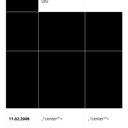
Uhr
„"#ffffff"“>
„"#ffffff"“>
„"#ffffff"“>
07.02.2008
19:00
Rasenplatz
Uhr
Bildungszentrum
„"#cccccc"“>
„"#cccccc"“>
„"#cccccc"“>
10.02.2008
09:30
Wormatia
Uhr
Stadion -
Kunstrasenplatz
11.02.2008
„"center"“>
„"center"“>