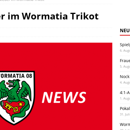
r im Wormatia Trikot
NEU
Spiel
6. Aug
Frau
5. Aug
Nock
4. Aug
4:1-
1. Aug
Poka
31. Jul
Worm