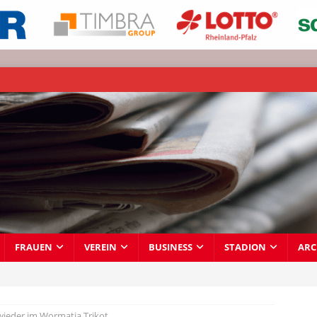
FRAUEN
VEREIN
BUSINESS
STADION
ARC
wieder im Wormatia Trikot