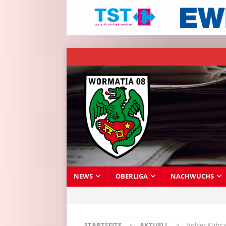
NEWS
OBERLIGA
NACHWUCHS
STARTSEITE
AKTUELL
Volker Kühr 