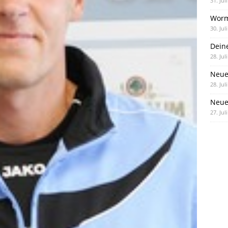
31. Jul
Worm
30. Jul
Dein
28. Jul
Neue
28. Jul
Neue 
27. Jul