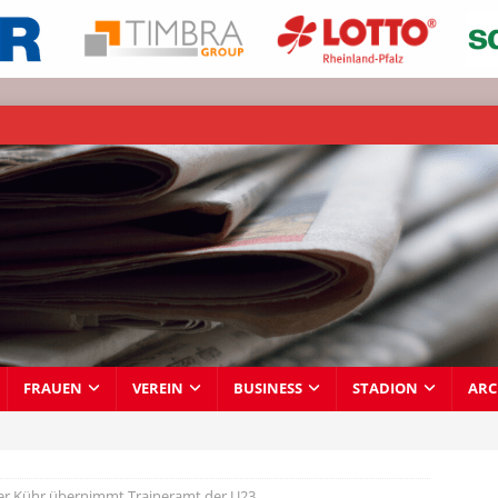
FRAUEN
VEREIN
BUSINESS
STADION
ARC
er Kühr übernimmt Traineramt der U23