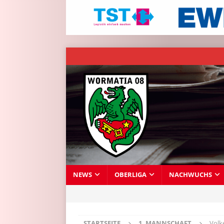
NEWS
OBERLIGA
NACHWUCHS
STARTSEITE
1. MANNSCHAFT
Volk