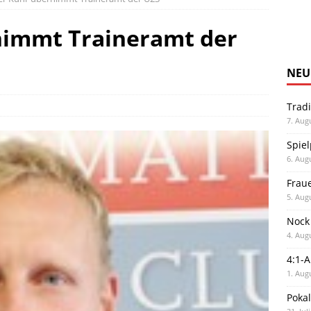
nimmt Traineramt der
NEU
Trad
7. Aug
Spiel
6. Aug
Frau
5. Aug
Nock
4. Aug
4:1-
1. Aug
Poka