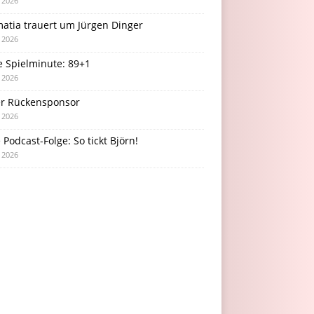
i 2026
atia trauert um Jürgen Dinger
i 2026
e Spielminute: 89+1
i 2026
r Rückensponsor
i 2026
Podcast-Folge: So tickt Björn!
i 2026