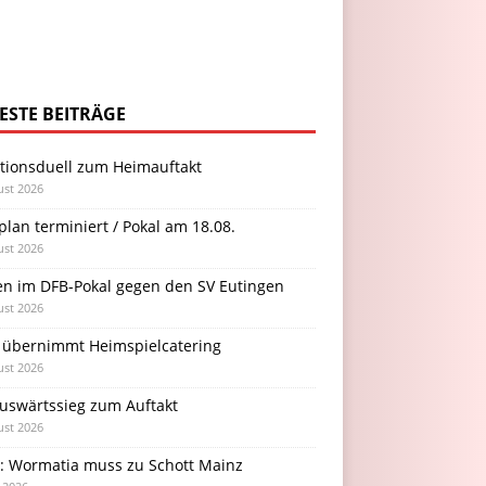
ESTE BEITRÄGE
itionsduell zum Heimauftakt
ust 2026
plan terminiert / Pokal am 18.08.
ust 2026
en im DFB-Pokal gegen den SV Eutingen
ust 2026
 übernimmt Heimspielcatering
ust 2026
Auswärtssieg zum Auftakt
ust 2026
l: Wormatia muss zu Schott Mainz