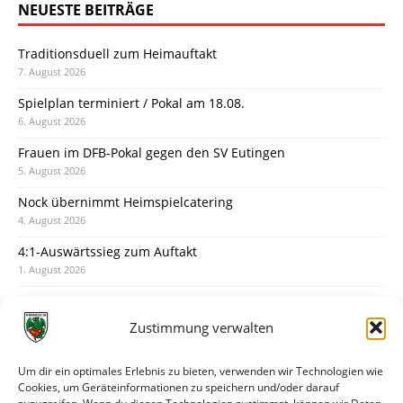
NEUESTE BEITRÄGE
Traditionsduell zum Heimauftakt
7. August 2026
Spielplan terminiert / Pokal am 18.08.
6. August 2026
Frauen im DFB-Pokal gegen den SV Eutingen
5. August 2026
Nock übernimmt Heimspielcatering
4. August 2026
4:1-Auswärtssieg zum Auftakt
1. August 2026
Pokal: Wormatia muss zu Schott Mainz
31. Juli 2026
Zustimmung verwalten
Wormatia trauert um Jürgen Dinger
30. Juli 2026
Um dir ein optimales Erlebnis zu bieten, verwenden wir Technologien wie
Cookies, um Geräteinformationen zu speichern und/oder darauf
Deine Spielminute: 89+1