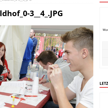
ldhof_0-3__4_.JPG
Wor
LETZ