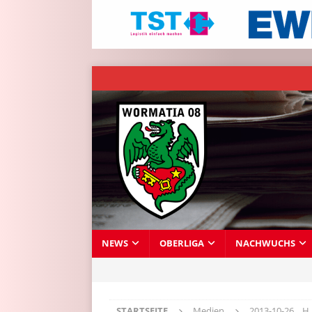
NEWS
OBERLIGA
NACHWUCHS
STARTSEITE
Medien
2013-10-26__H