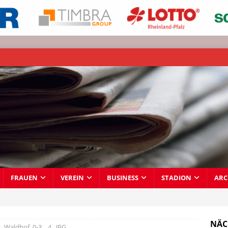
FRAUEN
VEREIN
BUSINESS
STADION
ARC
NÄC
__Waldhof_0-3__4_.JPG