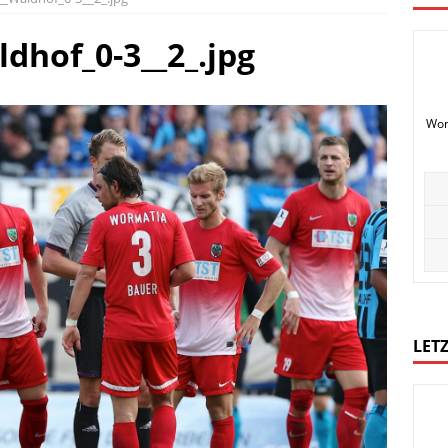
dhof_0-3__2_.jpg
Wor
LETZ