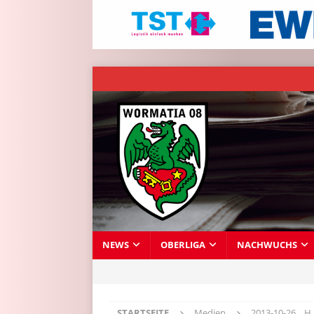
NEWS
OBERLIGA
NACHWUCHS
STARTSEITE
Medien
2013-10-26__H_