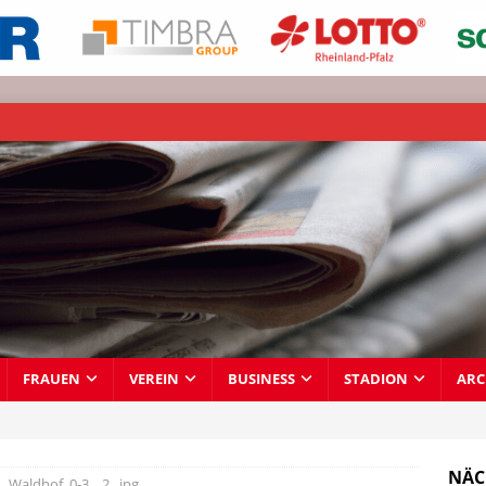
FRAUEN
VEREIN
BUSINESS
STADION
ARC
NÄC
_Waldhof_0-3__2_.jpg