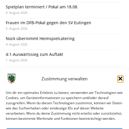
Spielplan terminiert / Pokal am 18.08.
6. August 2026
Frauen im DFB-Pokal gegen den SV Eutingen
5. August 2026
Nock übernimmt Heimspielcatering
4. August 2026
4:1-Auswärtssieg zum Auftakt
1. August 2026
Pokal: Wormatia muss zu Schott Mainz
31. Juli 2026
Zustimmung verwalten
Wormatia trauert um Jürgen Dinger
30. Juli 2026
Um dir ein optimales Erlebnis zu bieten, verwenden wir Technologien wie
Cookies, um Geräteinformationen zu speichern und/oder darauf
Deine Spielminute: 89+1
zuzugreifen. Wenn du diesen Technologien zustimmst, können wir Daten
28. Juli 2026
wie das Surfverhalten oder eindeutige IDs auf dieser Website
verarbeiten. Wenn du deine Zustimmung nicht erteilst oder zurückziehst,
Neuer Rückensponsor
können bestimmte Merkmale und Funktionen beeinträchtigt werden.
28. Juli 2026