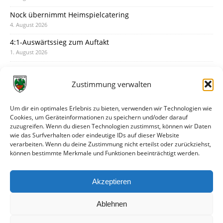
Nock übernimmt Heimspielcatering
4. August 2026
4:1-Auswärtssieg zum Auftakt
1. August 2026
Pokal: Wormatia muss zu Schott Mainz
31. Juli 2026
Zustimmung verwalten
Wormatia trauert um Jürgen Dinger
30. Juli 2026
Um dir ein optimales Erlebnis zu bieten, verwenden wir Technologien wie
Cookies, um Geräteinformationen zu speichern und/oder darauf
Deine Spielminute: 89+1
zuzugreifen. Wenn du diesen Technologien zustimmst, können wir Daten
28. Juli 2026
wie das Surfverhalten oder eindeutige IDs auf dieser Website
verarbeiten. Wenn du deine Zustimmung nicht erteilst oder zurückziehst,
Neuer Rückensponsor
können bestimmte Merkmale und Funktionen beeinträchtigt werden.
28. Juli 2026
Neue Podcast-Folge: So tickt Björn!
Akzeptieren
27. Juli 2026
Ablehnen