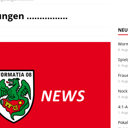
rungen …………….
NEU
Worm
8. Aug
Spiel
6. Aug
Frau
5. Aug
Nock
4. Aug
4:1-
1. Aug
Poka