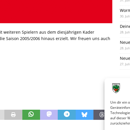
31. Jul
Worm
30. Jul
Dein
 weiteren Spielern aus dem diesjährigen Kader
28. Jul
e Saison 2005/2006 hinaus erzielt. Wir freuen uns auch
Neue
28. Jul
Neue 
27. Jul
Um dir ein 
Geräteinfor
Technologie
auf dieser 
zurückziehs