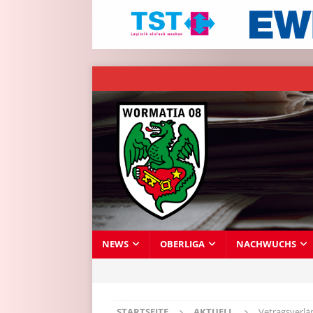
NEWS
OBERLIGA
NACHWUCHS
STARTSEITE
AKTUELL
Vetragsverl