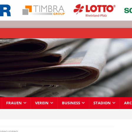
FRAUEN
VEREIN
BUSINESS
STADION
ARC
ängerungen …………….