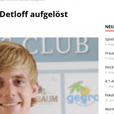
Detloff aufgelöst
NEU
Spiel
6. Aug
Frau
5. Aug
Nock
4. Aug
4:1-
1. Aug
Poka
31. Jul
Worm