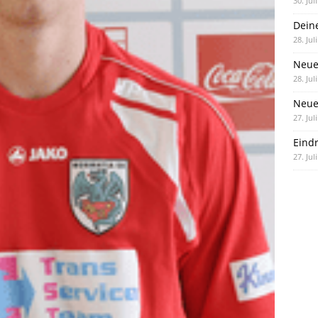
30. Jul
Dein
28. Jul
Neue
28. Jul
Neue 
27. Jul
Eind
27. Jul