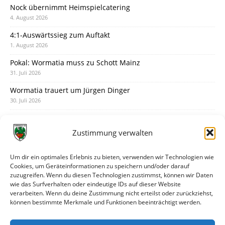
Nock übernimmt Heimspielcatering
4. August 2026
4:1-Auswärtssieg zum Auftakt
1. August 2026
Pokal: Wormatia muss zu Schott Mainz
31. Juli 2026
Wormatia trauert um Jürgen Dinger
30. Juli 2026
Deine Spielminute: 89+1
28. Juli 2026
Zustimmung verwalten
Neuer Rückensponsor
28. Juli 2026
Um dir ein optimales Erlebnis zu bieten, verwenden wir Technologien wie
Cookies, um Geräteinformationen zu speichern und/oder darauf
Neue Podcast-Folge: So tickt Björn!
zuzugreifen. Wenn du diesen Technologien zustimmst, können wir Daten
27. Juli 2026
wie das Surfverhalten oder eindeutige IDs auf dieser Website
verarbeiten. Wenn du deine Zustimmung nicht erteilst oder zurückziehst,
Eindrücke vom Stadionfest
können bestimmte Merkmale und Funktionen beeinträchtigt werden.
27. Juli 2026