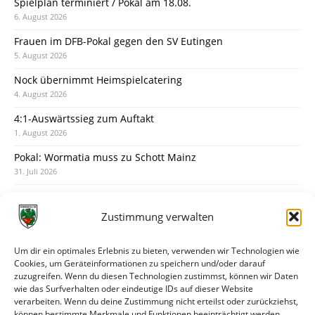
Spielplan terminiert / Pokal am 18.08.
6. August 2026
Frauen im DFB-Pokal gegen den SV Eutingen
5. August 2026
Nock übernimmt Heimspielcatering
4. August 2026
4:1-Auswärtssieg zum Auftakt
1. August 2026
Pokal: Wormatia muss zu Schott Mainz
31. Juli 2026
Wormatia trauert um Jürgen Dinger
30. Juli 2026
Zustimmung verwalten
Deine Spielminute: 89+1
28. Juli 2026
Um dir ein optimales Erlebnis zu bieten, verwenden wir Technologien wie
Cookies, um Geräteinformationen zu speichern und/oder darauf
Neuer Rückensponsor
zuzugreifen. Wenn du diesen Technologien zustimmst, können wir Daten
28. Juli 2026
wie das Surfverhalten oder eindeutige IDs auf dieser Website
verarbeiten. Wenn du deine Zustimmung nicht erteilst oder zurückziehst,
Neue Podcast-Folge: So tickt Björn!
können bestimmte Merkmale und Funktionen beeinträchtigt werden.