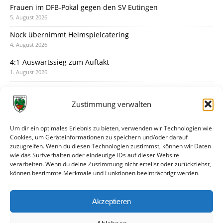
Frauen im DFB-Pokal gegen den SV Eutingen
5. August 2026
Nock übernimmt Heimspielcatering
4. August 2026
4:1-Auswärtssieg zum Auftakt
1. August 2026
Pokal: Wormatia muss zu Schott Mainz
31. Juli 2026
Zustimmung verwalten
Wormatia trauert um Jürgen Dinger
30. Juli 2026
Um dir ein optimales Erlebnis zu bieten, verwenden wir Technologien wie
Cookies, um Geräteinformationen zu speichern und/oder darauf
Deine Spielminute: 89+1
zuzugreifen. Wenn du diesen Technologien zustimmst, können wir Daten
28. Juli 2026
wie das Surfverhalten oder eindeutige IDs auf dieser Website
verarbeiten. Wenn du deine Zustimmung nicht erteilst oder zurückziehst,
Neuer Rückensponsor
können bestimmte Merkmale und Funktionen beeinträchtigt werden.
28. Juli 2026
Neue Podcast-Folge: So tickt Björn!
Akzeptieren
27. Juli 2026