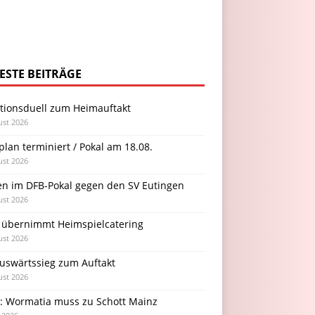
ESTE BEITRÄGE
itionsduell zum Heimauftakt
ust 2026
plan terminiert / Pokal am 18.08.
ust 2026
en im DFB-Pokal gegen den SV Eutingen
ust 2026
 übernimmt Heimspielcatering
ust 2026
Auswärtssieg zum Auftakt
ust 2026
l: Wormatia muss zu Schott Mainz