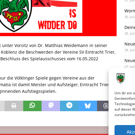
31. Jul
Worm
30. Jul
Dein
28. Jul
Neue
 unter Vorsitz von Dr. Matthias Weidemann in seiner
28. Jul
oblenz die Beschwerden der Vereine SV Eintracht Trier,
Beschluss des Spielausschusses vom 16.05.2022
Neue 
27. Jul
nur die Völklinger Spiele gegen Vereine aus der
tia ist damit Meister und Aufsteiger, Eintracht Trier als
innenden Aufstiegsspielen.
Um dir ein 
Geräteinfor
Technologie
auf dieser 
zurückziehs
Akz