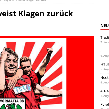
eist Klagen zurück
NEU
Trad
7. Aug
Spiel
6. Aug
Frau
5. Aug
Nock
4. Aug
4:1-
1. Aug
Poka