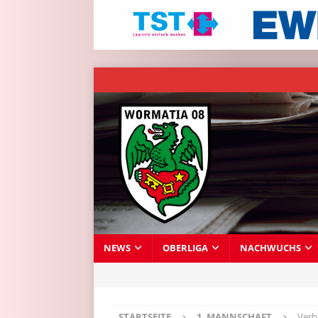
NEWS
OBERLIGA
NACHWUCHS
STARTSEITE
1. MANNSCHAFT
Verb