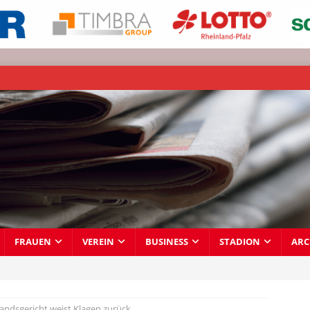
FRAUEN
VEREIN
BUSINESS
STADION
ARC
andsgericht weist Klagen zurück