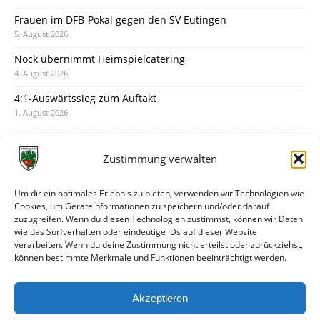
Frauen im DFB-Pokal gegen den SV Eutingen
5. August 2026
Nock übernimmt Heimspielcatering
4. August 2026
4:1-Auswärtssieg zum Auftakt
1. August 2026
Pokal: Wormatia muss zu Schott Mainz
31. Juli 2026
Zustimmung verwalten
Wormatia trauert um Jürgen Dinger
30. Juli 2026
Um dir ein optimales Erlebnis zu bieten, verwenden wir Technologien wie
Cookies, um Geräteinformationen zu speichern und/oder darauf
Deine Spielminute: 89+1
zuzugreifen. Wenn du diesen Technologien zustimmst, können wir Daten
28. Juli 2026
wie das Surfverhalten oder eindeutige IDs auf dieser Website
verarbeiten. Wenn du deine Zustimmung nicht erteilst oder zurückziehst,
Neuer Rückensponsor
können bestimmte Merkmale und Funktionen beeinträchtigt werden.
28. Juli 2026
Neue Podcast-Folge: So tickt Björn!
Akzeptieren
27. Juli 2026