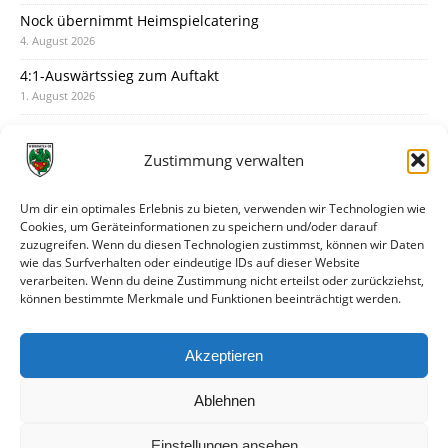
Nock übernimmt Heimspielcatering
4. August 2026
4:1-Auswärtssieg zum Auftakt
1. August 2026
Pokal: Wormatia muss zu Schott Mainz
31. Juli 2026
Zustimmung verwalten
Wormatia trauert um Jürgen Dinger
30. Juli 2026
Um dir ein optimales Erlebnis zu bieten, verwenden wir Technologien wie
Cookies, um Geräteinformationen zu speichern und/oder darauf
Deine Spielminute: 89+1
zuzugreifen. Wenn du diesen Technologien zustimmst, können wir Daten
28. Juli 2026
wie das Surfverhalten oder eindeutige IDs auf dieser Website
verarbeiten. Wenn du deine Zustimmung nicht erteilst oder zurückziehst,
Neuer Rückensponsor
können bestimmte Merkmale und Funktionen beeinträchtigt werden.
28. Juli 2026
Neue Podcast-Folge: So tickt Björn!
Akzeptieren
27. Juli 2026
Ablehnen
Einstellungen ansehen