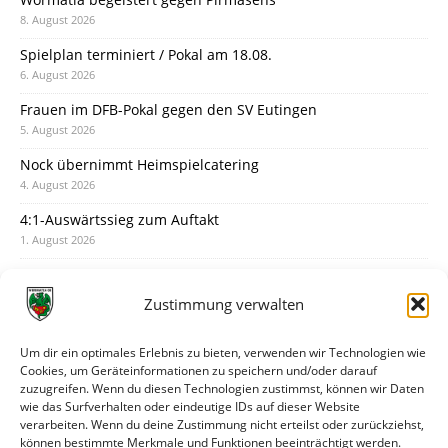
8. August 2026
Spielplan terminiert / Pokal am 18.08.
6. August 2026
Frauen im DFB-Pokal gegen den SV Eutingen
5. August 2026
Nock übernimmt Heimspielcatering
4. August 2026
4:1-Auswärtssieg zum Auftakt
1. August 2026
Pokal: Wormatia muss zu Schott Mainz
31. Juli 2026
Zustimmung verwalten
Wormatia trauert um Jürgen Dinger
30. Juli 2026
Um dir ein optimales Erlebnis zu bieten, verwenden wir Technologien wie
Cookies, um Geräteinformationen zu speichern und/oder darauf
Deine Spielminute: 89+1
zuzugreifen. Wenn du diesen Technologien zustimmst, können wir Daten
28. Juli 2026
wie das Surfverhalten oder eindeutige IDs auf dieser Website
verarbeiten. Wenn du deine Zustimmung nicht erteilst oder zurückziehst,
Neuer Rückensponsor
können bestimmte Merkmale und Funktionen beeinträchtigt werden.