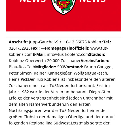
Anschrift:
Jupp-Gauchel-Str. 10-12 56075 Koblenz
Tel.:
0261/32925
Fax.:
—
Homepage (inoffiziell):
www.tus-
koblenz.com
E-Mail:
info@tus-koblenz.com
Stadion:
Koblenz Oberwerth 20.000 Zuschauer
Vereinsfarben:
Blau-Rot-Gelb
Mitglieder:
500
Vorstand:
Bruno Gauggel,
Peter Simon, Rainer Kannegießer, WolfgangBakesch,
Heinz PickDer TuS Koblenz ist insbesondere den älteren
Zuschauern noch als TuSNeuendorf bekannt. Erst im
Jahre 1982 wurde der Verein umbenannt. Diegrößten
Erfolge der Vergangenheit sind jedoch untrennbar mit
dem alten Namenverbunden.In den ersten
Nachkriegsjahren war der TuS Neuendorf einer der
großen Clubsin der damaligen Oberliga und der darauf
folgenden Regionalliga Südwest.Letztmals sorgte der