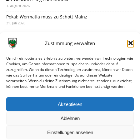
1. August 2026
Pokal: Wormatia muss zu Schott Mainz
31. Juli 2026
Wormatia trauert um Jürgen Dinger
30. Juli 2026
Zustimmung verwalten
Deine Spielminute: 89+1
28. Juli 2026
Um dir ein optimales Erlebnis zu bieten, verwenden wir Technologien wie
Cookies, um Geräteinformationen zu speichern und/oder darauf
Neuer Rückensponsor
zuzugreifen. Wenn du diesen Technologien zustimmst, können wir Daten
28. Juli 2026
wie das Surfverhalten oder eindeutige IDs auf dieser Website
verarbeiten. Wenn du deine Zustimmung nicht erteilst oder zurückziehst,
Neue Podcast-Folge: So tickt Björn!
können bestimmte Merkmale und Funktionen beeinträchtigt werden.
27. Juli 2026
Eindrücke vom Stadionfest
Akzeptieren
27. Juli 2026
Ablehnen
Einstellungen ansehen