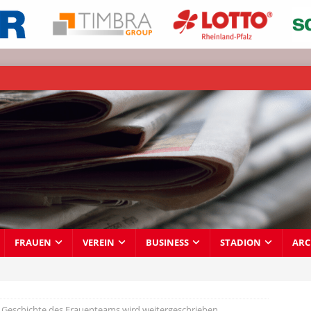
FRAUEN
VEREIN
BUSINESS
STADION
ARC
 Geschichte des Frauenteams wird weitergeschrieben…