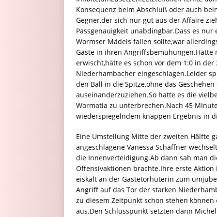
Konsequenz beim Abschluß oder auch beim 
Gegner,der sich nur gut aus der Affaire zi
Passgenauigkeit unabdingbar.Dass es nur ein
Wormser Mädels fallen sollte,war allerding
Gäste in ihren Angriffsbemühungen.Hätte n
erwischt,hätte es schon vor dem 1:0 in der
Niederhambacher eingeschlagen.Leider sp
den Ball in die Spitze,ohne das Geschehen
auseinanderzuziehen.So hatte es die vielbe
Wormatia zu unterbrechen.Nach 45 Minuten
wiederspiegelndem knappen Ergebnis in di
Eine Umstellung Mitte der zweiten Hälfte
angeschlagene Vanessa Schäffner wechselte
die Innenverteidigung.Ab dann sah man die
Offensivaktionen brachte.Ihre erste Aktion i
eiskalt an der Gästetorhüterin zum umjubel
Angriff auf das Tor der starken Niederham
zu diesem Zeitpunkt schon stehen können 
aus.Den Schlusspunkt setzten dann Michel