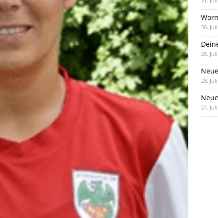
31. Jul
Worm
30. Jul
Dein
28. Jul
Neue
28. Jul
Neue 
27. Jul