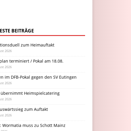
ESTE BEITRÄGE
itionsduell zum Heimauftakt
ust 2026
plan terminiert / Pokal am 18.08.
ust 2026
en im DFB-Pokal gegen den SV Eutingen
ust 2026
 übernimmt Heimspielcatering
ust 2026
Auswärtssieg zum Auftakt
ust 2026
l: Wormatia muss zu Schott Mainz