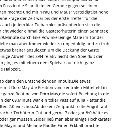
Pass in die Schnittstellen.Gerade gegen so einen
ehen möchte und mit "Frau und Maus" verteidigt,ist hohe
e Frage der Zeit war,bis der erste Treffer für die
s auch jedem klar.Zu harmlos präsentierten sich die
icht wieder einmal die Gästetorhüterin einen Sahnetag
 29.Minute durch Eike Vowinkel,einige Male im Tor der
ielte man aber immer wieder zu ungeduldig und zu früh
 etwas breiter anzulegen um die Deckung der Gäste
inige Abwehr des SVN relativ leicht den Spielfluß der
 ging es mit einem dem Spielverlauf nicht ganz
e Halbzeit.
 gab dann den Entscheidenden Impuls.Die etwas
 mit Doro May die Position vom zentralen Mittelfeld in
 ganze Routine von Doro May,die sofort Belebung in die
n der 69.Minute war ein toller Pass auf Julia Flatter,die
ten 2:0 einschob.Ab diesem Zeitpunkt rollte Angriff auf
bacher Torhüterin.Gut und gerne 7 oder gar 8:0 hätte es
oder gar müssen.Leider ließ man aber einige Hochkaräter
le Magin und Melanie Radtke.Einen Eckball brachte