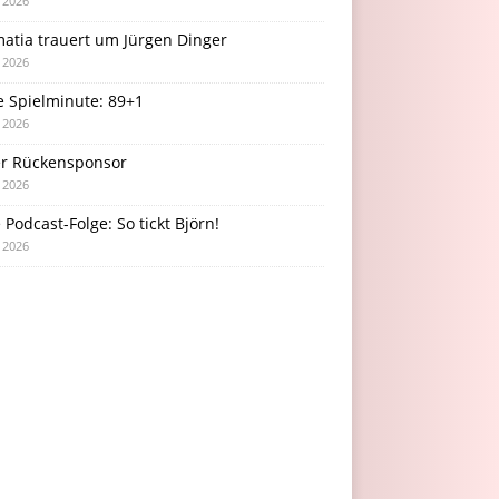
i 2026
atia trauert um Jürgen Dinger
i 2026
e Spielminute: 89+1
i 2026
r Rückensponsor
i 2026
Podcast-Folge: So tickt Björn!
i 2026