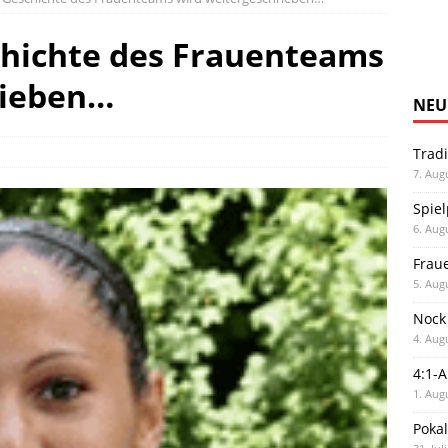
chichte des Frauenteams
rieben…
NEU
Trad
7. Aug
Spiel
6. Aug
Frau
5. Aug
Nock
4. Aug
4:1-
1. Aug
Poka