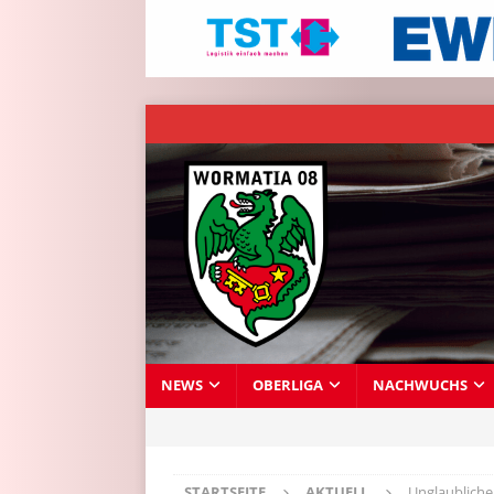
NEWS
OBERLIGA
NACHWUCHS
STARTSEITE
AKTUELL
Unglaubliche