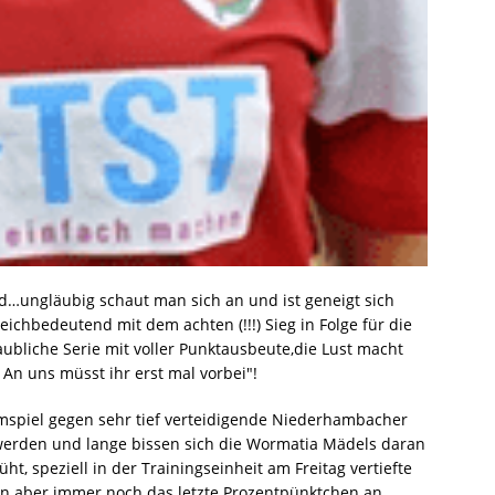
d…ungläubig schaut man sich an und ist geneigt sich
leichbedeutend mit dem achten (!!!) Sieg in Folge für die
bliche Serie mit voller Punktausbeute,die Lust macht
 An uns müsst ihr erst mal vorbei"!
imspiel gegen sehr tief verteidigende Niederhambacher
t werden und lange bissen sich die Wormatia Mädels daran
 speziell in der Trainingseinheit am Freitag vertiefte
nn aber immer noch das letzte Prozentpünktchen an